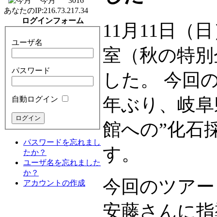
今月
3016
あなたのIP:
216.73.217.34
ログインフォーム
11月11日（
ユーザ名
室（秋の特別
パスワード
した。 今回
年ぶり、岐阜
自動ログイン
館への”化石
パスワードを忘れまし
す。
たか？
ユーザ名を忘れました
か？
今回のツアー
アカウントの作成
安藤さんに指