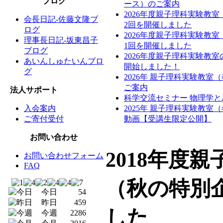
ブログ
ース）のご案内
2026年度親子理科実験教
会長日記-佐藤文隆ブ
2回を開催しました
ログ
2026年度親子理科実験教
理事長日記-坂東昌子
1回を開催しました
ブログ
2026年度親子理科実験教
あいんしゅたいんブロ
開始しました！
グ
2026年 親子理科実験教室
ご案内
法人サポート
科学交流セミナー 物理学と
入会案内
2025年 親子理科実験教室
ご寄付受付
動画【受講生限定公開】
お問い合わせ
2018年度
お問い合わせフォーム
FAQ
（秋の特別
今日
54
昨日
459
した
今週
2286