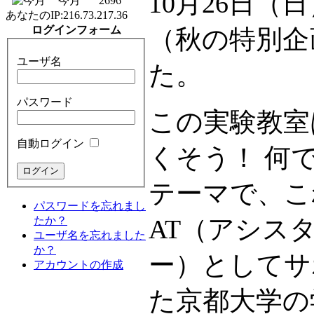
10月26日
今月
2696
あなたのIP:
216.73.217.36
ログインフォーム
（秋の特別企
ユーザ名
た。
パスワード
この実験教室
自動ログイン
くそう！ 何
テーマで、こ
パスワードを忘れまし
たか？
AT（アシス
ユーザ名を忘れました
か？
ー）としてサ
アカウントの作成
た京都大学の