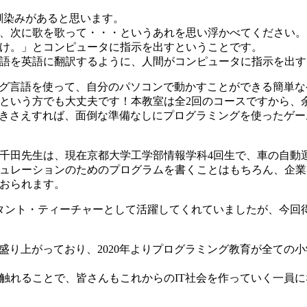
ら馴染みがあると思います。
、次に歌を歌って・・・というあれを思い浮かべてください。
け。」とコンピュータに指示を出すということです。
語を英語に翻訳するように、人間がコンピュータに指示を出す
ラミング言語を使って、自分のパソコンで動かすことができる簡単
という方でも大丈夫です！本教室は全2回のコースですから、
続できさえすれば、面倒な準備なしにプログラミングを使ったゲーム
千田先生は、現在京都大学工学部情報学科4回生で、車の自動
ュレーションのためのプログラムを書くことはもちろん、企業
おられます。
タント・ティーチャーとして活躍してくれていましたが、今回
に盛り上がっており、2020年よりプログラミング教育が全ての
触れることで、皆さんもこれからのIT社会を作っていく一員