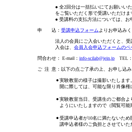
● 全2回分は一括払いにてお願いい
をご覧いただく形で受講いただけま
● 受講料の支払方法については、
申 込：
受講申込フォーム
よりお申込みく
法人の会員にご入会いただくと、受
入会は、
会員入会申込フォームのペ
問合わせ： E-mail：
info-scilab@jein.jp
TEL：0
ご 注 意：以下の点ご了承の上、お申し込
●
実験教室の様子は撮影いたします
開に際しては、可能な限り肖像権
●
実験教室当日、受講生のご都合よ
ようにいたしますので（閲覧可能
●
受講申込者が10名に満たないた
講申込者様のご負担とさせていた