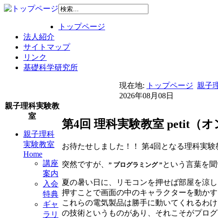
トップページ
法人紹介
サイトマップ
リンク
基礎科学研究所
現在地:
トップページ
親子理
2026年08月08日
親子理科実験教
室
第4回 理科実験教室 peti
親子理科
実験教室
お待たせしました！！ 第4回となる理科実験教
Home
講座
突然ですが、
という言葉を聞
” プログラミング ”
案内
夏の暑い日に、リモコンを押せば部屋を涼し
入会
押すことで画面の中のキャラクターを動かす
特典
これらの電気製品は勝手に動いてくれるわけ
ギャ
の技術というものがあり、それこそがプログ
ラリ