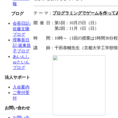
報
テ ー マ：
プログラミングでゲームを作って
ブログ
開 催 日：第1回：10月25日（日）
会長日記-
第2回：11月 1日（日）
佐藤文隆
ブログ
時 間：10時～（1回の授業は1時間30分
理事長日
記-坂東昌
講 師：千田恭輔先生（京都大学工学部情報
子ブログ
あいんし
ゅたいん
ブログ
法人サポート
入会案内
ご寄付受
付
お問い合わせ
お問い合