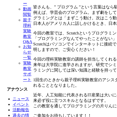
ー
皆さんも、” プログラム ”という言葉はな
動画
例えば、学芸会のプログラム。まず劇をして
閲覧
グラミングとは「まずこう動け。次はこう動
親子
日本人がアメリカ人に話しかけるとき、日本
理科
実験
今回の教室では、Scratchというプログ
教室
「プログラミングなんてやったことがない」
Q&A
Scratchはパソコンでインターネットに接
お知
明しますので、ご安心ください！
らせ
一覧
今回の理科実験教室の講師を担当してくれる
実験
来年は大学院に進学されますが、研究でシミ
教室
ラミングに関しては深い知識と経験を持って
サポ
ート
1回生のときから親子理科実験教室のアシス
れることとなりました。
アナウンス
近年、人工知能に代表されるIT産業は大い
ニュース
来必ず役に立つスキルとなるはずです。
イベント
この教室を通してプログラミングの片りんに
活動報告
過去の情
ご参加をお待ちしています！！