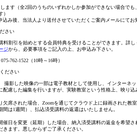
たします（全2回のうちのいずれかしか参加ができない場合でも
す）
お申込み後、当法人より送付させていただくご案内メールにてお
ださい
講料割引を始めとする会員特典を受けることができます。詳し
ージ
から、必要事項をご記入の上、お申込み下さい。
75-762-1522（10時～16時）
みください
。 撮影した映像の一部は電子教材として使用し、インターネッ
に配慮した編集を行いますが、実験教室という性格上、映り込
り欠席された場合、Zoomを通じてクラウド上に録画された教
期間は1週間）、払込済受講料の返還はいたしません。
め開催日を変更（延期）した場合、納入済受講料の返金を希望
だきます。悪しからずご了承ください。