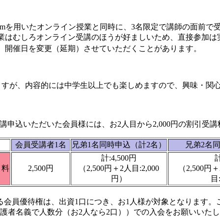
、Zoomを用いたオンライン授業と同時に、3名限定で講師の面
業はむしろオンライン受講のほうが好ましいため、直接参加は
合、開催日を変更（延期）させていただくことがあります。
、内容的には中学生以上でも楽しめますので、興味・関心
）
だいた会員様には、お2人目から2,000円の割引受講
会員受講者1名
兄弟1名同時申込（計2名）
兄弟2名
計:4,500円
計
 料
2,500円
（2,500円＋2人目:2,000
（2,500円＋
円）
目
る会員優待権は、出資1口につき、お1人様が対象となります。
保護者名義で人数分（お2人なら2口））での入会をお願いいた