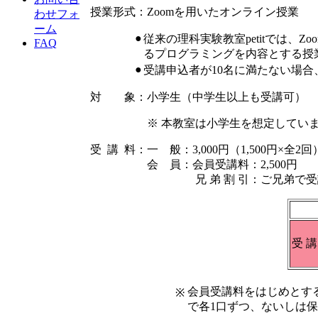
授業形式：Zoomを用いたオンライン授業
わせフォ
ーム
●
従来の理科実験教室petitでは
FAQ
るプログラミングを内容とする授
●
受講申込者が10名に満たない場
対 象：小学生（中学生以上も受講可）
※ 本教室は小学生を想定していますが
受 講 料：一 般：3,000円（1,500円×全2回
会 員：会員受講料：2,500円
兄 弟 割 引：ご兄弟で受講申込いた
受 講
会員受講料をはじめとす
※
で各1口ずつ、ないしは