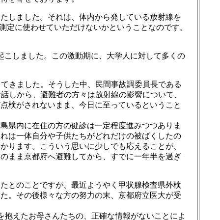
いたしました。それは、体内から発している放射線を
の測定に使わせていただけないかということなのです。
き起こしました。この激動期に、大学人に対して多くの
ってきました。そうした中、民間事故調委員長である
お話しから、避難者の方々は放射線の影響について、
ど点検がされないまま、今日に至っているということ
福島県内に在住の方の健診は一定程度進みつつありま
それは一体自分や子供たちがどれだけの被ばくしたの
分かります。こういう思いに少しでも応えることが、
怖のまま京都府へ避難してから、すでに一年半を過ぎ
ったとのことですが、最近ようやく甲状腺検査県外検
した。その後様々な方の努力の末、京都府立医大が受
様を抱えたお母さんたちの、正確な情報がないことによ