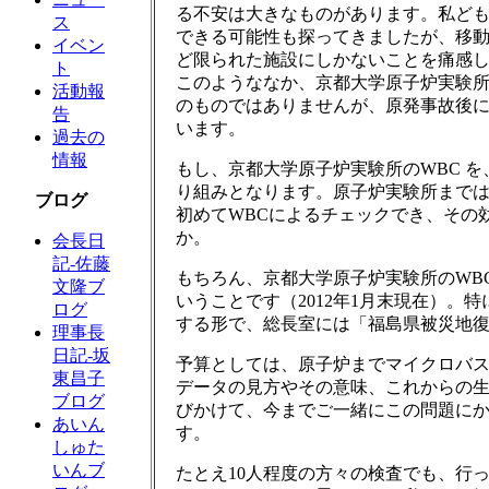
る不安は大きなものがあります。私ども
ス
できる可能性も探ってきましたが、移動
イベン
ど限られた施設にしかないことを痛感
ト
このようななか、京都大学原子炉実験所
活動報
のものではありませんが、原発事故後に
告
います。
過去の
情報
もし、京都大学原子炉実験所のWBC 
り組みとなります。原子炉実験所までは
ブログ
初めてWBCによるチェックでき、その
か。
会長日
記-佐藤
もちろん、京都大学原子炉実験所のWB
文隆ブ
いうことです（2012年1月末現在）
ログ
する形で、総長室には「福島県被災地
理事長
日記-坂
予算としては、原子炉までマイクロバス
東昌子
データの見方やその意味、これからの
ブログ
びかけて、今までご一緒にこの問題に
あいん
す。
しゅた
いんブ
たとえ10人程度の方々の検査でも、行