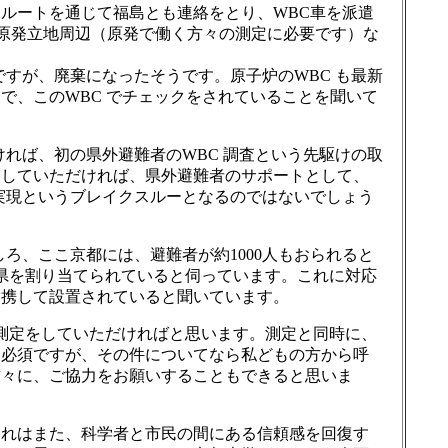
ルートを通じて福島とも連絡をとり、WBC車を派遣
、原発立地周辺（原発で働く方々の測定に必要です）な
すが、廃棄になったそうです。原子炉のWBC も最新
で、このWBC でチェックをされていることを聞いて
ければ、初の県外避難者のWBC 調査という先駆けの取
をしていただければ、県外避難者のサポートとして、
実現というブレイクスルーとなるのではないでしょう
ろ、ここ京都には、避難者が約1000人もおられると
島県を割り当てられていると伺っています。これに対応
連携して設置されていると聞いています。
に測定をしていただければと思います。測定と同時に、
は必須ですが、その件についてなら私どもの方から呼
方々に、ご協力をお願いすることもできると思いま
それはまた、科学者と市民の間にある信頼感を回復す