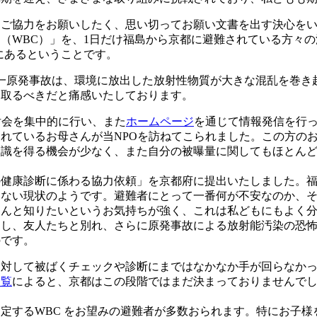
にご協力をお願いしたく、思い切ってお願い文書を出す決心を
（WBC）」を、1日だけ福島から京都に避難されている方々
にあるということです。
第一原発事故は、環境に放出した放射性物質が大きな混乱を巻
け取るべきだと痛感いたしております。
討会を集中的に行い、また
ホームページ
を通じて情報発信を行
れているお母さんが当NPOを訪ねてこられました。この方の
知識を得る機会が少なく、また自分の被曝量に関してもほとん
の健康診断に係わる協力依頼」を京都府に提出いたしました。
らない現状のようです。避難者にとって一番何が不安なのか、
ちんと知りたいというお気持ちが強く、これは私どもにもよく
くし、友人たちと別れ、さらに原発事故による放射能汚染の恐
のです。
に対して被ばくチェックや診断にまではなかなか手が回らなか
一覧
によると、京都はこの段階ではまだ決まっておりませんで
定するWBC をお望みの避難者が多数おられます。特にお子