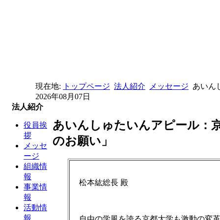
現在地:
トップページ
法人紹介
メッセージ
あいん
2026年08月07日
法人紹介
あいんしゅたいんアピール：
役員挨
拶
のお願い」
メッセ
ージ
組織情
報
松本紘総長 殿
事業情
報
活動情
報
自由の学風を誇る京都大学も激動の変