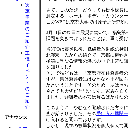
実
さて、このたび、どうしても松本総長
施
測定する「ホール・ボディ・カウンター
事
このWBCは京都大学では原子炉研究所
業
の
3月11日の東日本震災に続いて、福島
ご
課題を突きつけられたことは、重く受
紹
介
当NPOは震災以後、低線量放射線の検
主
北澤宏一氏からの紹介で、京都に避難さ
催
極端に異なる情報の洪水の中で正確な
イ
を知りました。
ベ
そこで私どもは、「京都府在住避難者
ン
すが、県外避難者にはなかなか手が回
ト
かということです。そのため一度はき
の
今とても大切だと思います。家族を亡
ご
ました。避難者の不安は募るばかりな
紹
介
このように、やむなく避難された方々
査が始まりました。その
受け入れ機関
アナウンス
け入れると聞いております。
しかし、現在の被爆状況を個人個人で測
ニュー