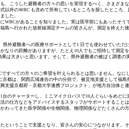
も、こうした避難者の方々の思いを実現するべく、さまざまな
式以外のＷBC も含めて所有しているところを探したところ
しました。
にWBCがあることを知りました。実は医学部にもあったそうで
福島へ行かれた放射線測定チームの皆さんが、測定を終えた後
を、県外避難者への医療サポートとして1 日でも使わせていただ
かなりの距離がありますが、たとえ10人でもご招待して測定
効果は大きいと思います。そして、県外避難者の被ばく調査の
Cですべての方々のご希望を叶えられるとは思いません。なにし
。特に京都は、関西広域連合の中の分担で、被災地支援として福
復興支援京都府・京都大学連携プロジェクト」が地方自治体と
1台のチャーターし、ミニマイクロバスで10人ぐらいをめど
生活の仕方などをアドバイスするスタッフがサポートすること
かかわってきた医学関係や生物関係、物理関係などたくさんの
ったということで支援となり、皆さんの安心につながります。