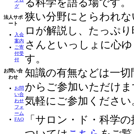
る科学を語る場です。
グ
狭い分野にとらわれな
法人サポ
ート
ロが解説し、たっぷり
入会
案内
さんといっしょに心ゆ
ご寄
付受
す。
付
知識の有無などは一切
お問い合
わせ
からご参加いただけま
お問
い合
気軽にご参加ください
わせ
フォ
ーム
「サロン・ド・科学の
FAQ
ついては
こちら
をご覧