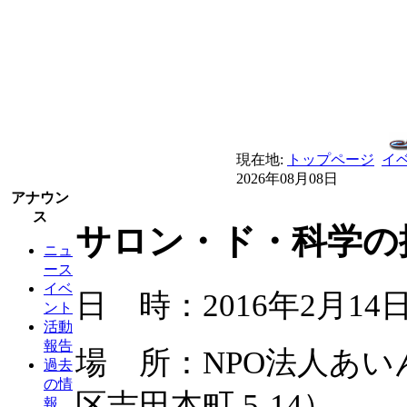
現在地:
トップページ
イ
2026年08月08日
アナウン
ス
サロン・ド・科学の探
ニュ
ース
イベ
日 時：2016年2月14日
ント
活動
報告
場 所：NPO法人あ
過去
の情
区吉田本町 5-14）
報