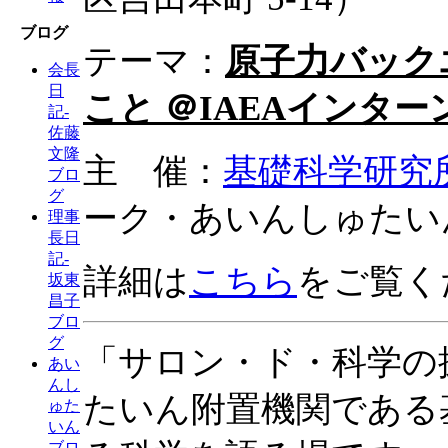
ブログ
テーマ：
原子力バック
会長
日
こと ＠IAEAインタ
記-
佐藤
文隆
主 催：
基礎科学研究
ブロ
グ
ーク・あいんしゅたい
理事
長日
記-
詳細は
こちら
をご覧く
坂東
昌子
ブロ
グ
「サロン・ド・科学の
あい
んし
たいん附置機関である
ゅた
いん
ブロ