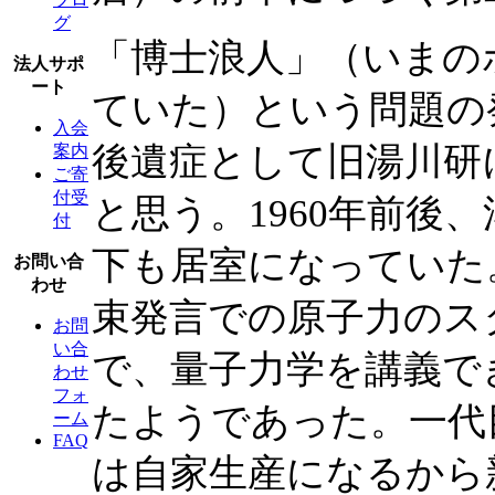
グ
「博士浪人」（いまの
法人サポ
ート
ていた）という問題の
入会
後遺症として旧湯川研
案内
ご寄
付受
と思う。1960年前後
付
下も居室になっていた
お問い合
わせ
束発言での原子力のス
お問
い合
で、量子力学を講義で
わせ
フォ
たようであった。一代
ーム
FAQ
は自家生産になるから