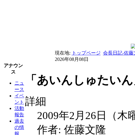
現在地:
トップページ
会長日記-佐藤
2026年08月08日
アナウン
ス
「あいんしゅたいん
ニュ
ース
イベ
詳細
ント
活動
2009年2月26日（木
報告
過去
作者: 佐藤文隆
の情
報