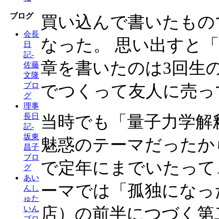
ブログ
買い込んで書いたもの
会長
なった。 思い出すと
日
記-
章を書いたのは3回生
佐藤
文隆
ブロ
でつくって友人に売っ
グ
理事
長日
当時でも「量子力学解
記-
坂東
魅惑のテーマだったか
昌子
ブロ
で定年にまでいたって
グ
あい
ーマでは「孤独になっ
んし
ゅた
店）の前半につづく第
いん
ブロ