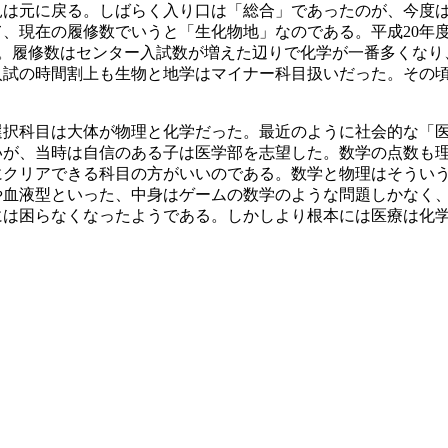
見は元に戻る。しばらく入り口は「総合」であったのが、今度
現在の履修数でいうと「生化物地」なのである。平成20年度の「Iもの
,355である。履修数はセンター入試数が増えた辺りで化学が一番多
ー入試の時間割上も生物と地学はマイナー科目扱いだった。その
選択科目は大体が物理と化学だった。最近のように社会的な「
いが、当時は自信のある子は医学部を志望した。数学の点数も
にクリアできる科目の方がいいのである。数学と物理はそうい
や血液型といった、中身はゲームの数学のような問題しかなく
には困らなくなったようである。しかしより根本には医療は化