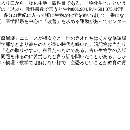
は入り口から「物化生地」四科目である。「物化生地」という
」教科書数で言うと生物801,904,化学681,375,物理
くなり、多分21世紀に入って頃に生物が化学を追い越して一番にな
頃、医学部系を中心に「改善」を求める運動があってセンター
医療崩壊」ニュースが相次ぐと、世の秀才たちはそんな修羅場
理学部などより彼らの方が良い時代も続いた。暗記物は当たり
う「点の取りやすい」科目だったのである。古い生物学の入試
、問題を作るのに苦労したと言う話を聞いたことがある。しか
学・物理・数学では解けない様で、空恐ろしいことが教育の背