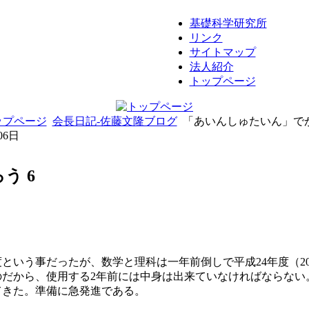
基礎科学研究所
リンク
サイトマップ
法人紹介
トップページ
ップページ
会長日記-佐藤文隆ブログ
「あいんしゅたいん」でが
06日
う 6
度という事だったが、数学と理科は一年前倒しで平成24年度（2
のだから、使用する2年前には中身は出来ていなければならない
てきた。準備に急発進である。