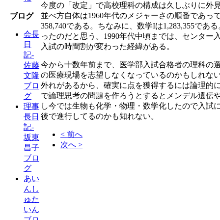
今度の「改定」で高校理科の構成は久しぶりに外
並べ方自体は1960年代のメジャーさの順番であって、
ブログ
358,740である。ちなみに、数学Iは1,283
会長
ったのだと思う。1990年代中頃までは、センタ
日
入試の時間割が変わった経緯がある。
記-
今から十数年前まで、医学部入試合格者の理科の
佐藤
の医療現場を志望しなくなっているのかもしれな
文隆
外れがあるから、確実に点を獲得するには論理的
ブロ
で論理思考の問題を作ろうとするとメンデル遺伝
グ
し今では生物も化学・物理・数学化したので入試
理事
後で進行してるのかも知れない。
長日
記-
< 前へ
坂東
次へ >
昌子
ブロ
グ
あい
んし
ゅた
いん
ブロ