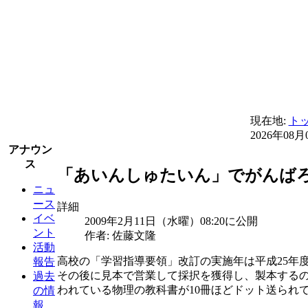
現在地:
ト
2026年08月
アナウン
ス
「あいんしゅたいん」でがんばろ
ニュ
ース
詳細
イベ
2009年2月11日（水曜）08:20に公開
ント
作者: 佐藤文隆
活動
高校の「学習指導要領」改訂の実施年は平成25年
報告
その後に見本で営業して採択を獲得し、製本する
過去
われている物理の教科書が10冊ほどドット送られ
の情
報