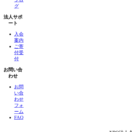
グ
法人サポ
ート
入会
案内
ご寄
付受
付
お問い合
わせ
お問
い合
わせ
フォ
ーム
FAQ