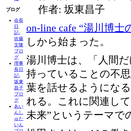
作者: 坂東昌子
ブログ
会長
on-line cafe “湯川博
日
記-
しから始まった。
佐藤
文隆
ブロ
湯川博士は、「人間だ
グ
理事
長日
持っていることの不思
記-
坂東
葉を話せるようになる
昌子
ブロ
れる。これに関連して
グ
あい
未来”というテーマで
んし
ゅた
いん
ブロ