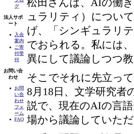
松田さんは、AIの働
グ
ュラリティ）について
法人サポ
ート
げ、「シンギュラリテ
入会
案内
でおられる。私には、
ご寄
付受
異にして議論しつつ教
付
お問い合
そこでそれに先立って
わせ
お問
8月18日、文学研究
い合
わせ
説で、現在のAIの言
フォ
ーム
場から議論していただ
FAQ