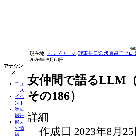
現在地:
トップページ
理事長日記-坂東昌子ブロ
2026年08月08日
アナウン
ス
女仲間で語るLLM
ニュ
ース
その186）
イベ
ント
活動
詳細
報告
過去
作成日 2023年8月2
の情
報