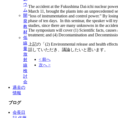
ウ
The accident at the Fukushima Dai-ichi nuclear power 
ム
March 11, brought the plants into an unprecedented se
開
“loss of instrumentation and control power.” By losing
phase of ten days. In this seminar, the speaker will tr
発
studies, since there are many unknowns in the acciden
教
The symposium will cover (1) Scientific facts, causes a
材
treatment; and (4) Decontamination and Decommissio
低
線
上記の「(2) Environmental release and health ef
量
話していただき、議論したいと思います。
放
< 前へ
射
次へ >
線
検
討
会
過去の
情報
ブログ
会長日
記-佐藤