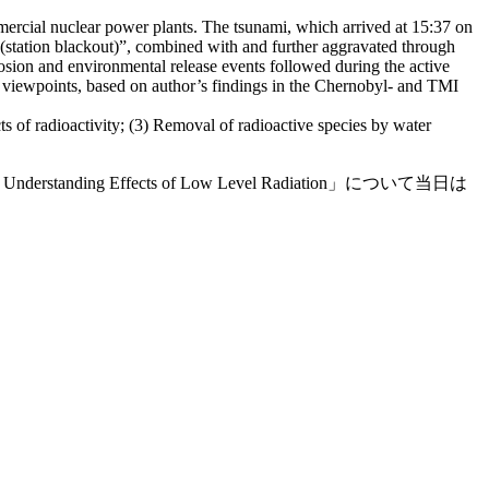
mmercial nuclear power plants. The tsunami, which arrived at 15:37 on
 (station blackout)”, combined with and further aggravated through
losion and environmental release events followed during the active
cal viewpoints, based on author’s findings in the Chernobyl- and TMI
ts of radioactivity; (3) Removal of radioactive species by water
or Understanding Effects of Low Level Radiation」について当日は