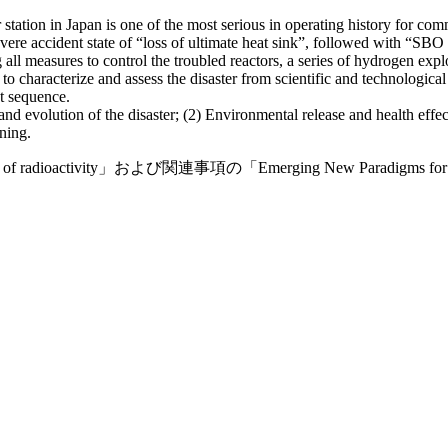
station in Japan is one of the most serious in operating history for co
vere accident state of “loss of ultimate heat sink”, followed with “SBO
 all measures to control the troubled reactors, a series of hydrogen exp
y to characterize and assess the disaster from scientific and technologi
t sequence.
nd evolution of the disaster; (2) Environmental release and health effec
ning.
fects of radioactivity」および関連事項の「Emerging New Paradigms f