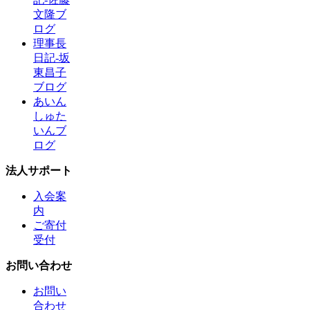
文隆ブ
ログ
理事長
日記-坂
東昌子
ブログ
あいん
しゅた
いんブ
ログ
法人サポート
入会案
内
ご寄付
受付
お問い合わせ
お問い
合わせ