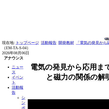
現在地:
トップページ
活動報告
開発教材
「電気の発見から応
（EM-TA-S-04）
2026年08月06日
アナウンス
電気の発見から応用ま
ニュー
ス
と磁力の関係の解
イベン
ト
活動報
告
シ
ン
ポ