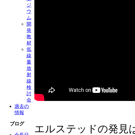
ジ
ウ
ム
開
発
教
材
低
線
量
放
射
線
検
討
会
過去の
情報
ブログ
エルステッドの発見
会長日