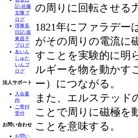
の周りに回転させる
記-佐藤
文隆ブ
ログ
1821年にファラデ
理事長
日記-坂
がその周りの電流に
東昌子
ブログ
あいん
すことを実験的に明
しゅた
いんブ
ルギーを物を動かす
ログ
ー）につながる。
法人サポート
入会案
また、エルステッド
内
ご寄付
ことで周りに磁極を
受付
ことを意味する。
お問い合わせ
お問い