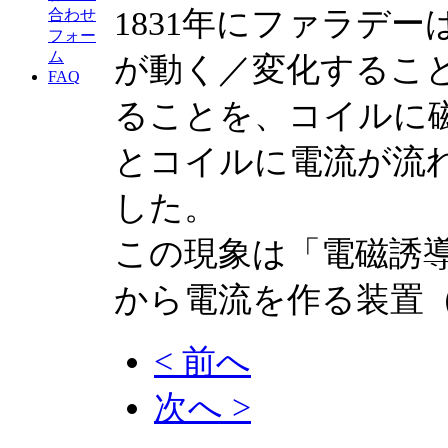
1831年にファラデ
合わせ
フォー
ム
が動く／変化するこ
FAQ
ることを、コイルに
とコイルに電流が流
した。
この現象は「電磁誘
から電流を作る装置
< 前へ
次へ >