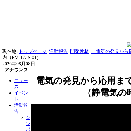
現在地:
トップページ
活動報告
開発教材
「電気の発見から応
内（EM-TA-S-01）
2026年08月08日
アナウンス
電気の発見から応用ま
ニュー
ス
（静電気の
イベン
ト
活動報
告
シ
ン
ポ