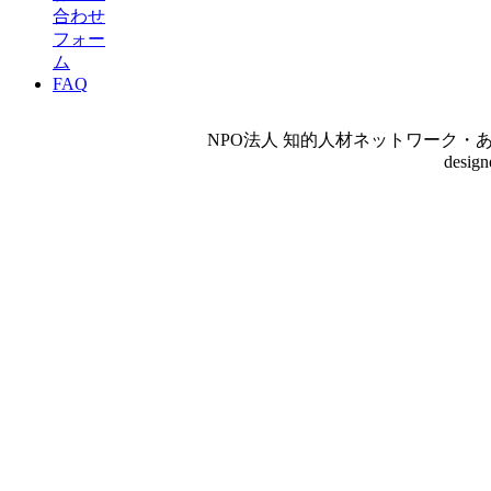
合わせ
フォー
ム
FAQ
NPO法人 知的人材ネットワーク・あいんしゅたいん
desig