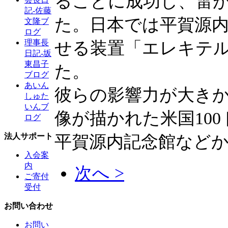
ることに成功し、雷
記-佐藤
た。日本では平賀源
文隆ブ
ログ
理事長
せる装置「エレキテ
日記-坂
東昌子
た。
ブログ
あいん
彼らの影響力が大き
しゅた
いんブ
像が描かれた米国10
ログ
法人サポート
平賀源内記念館など
入会案
内
次へ >
ご寄付
受付
お問い合わせ
お問い