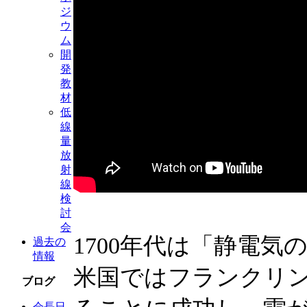
ジ
ウ
ム
開
発
教
材
低
線
量
放
射
線
検
討
会
1700年代は「静電
過去の
情報
米国ではフランクリ
ブログ
会長日