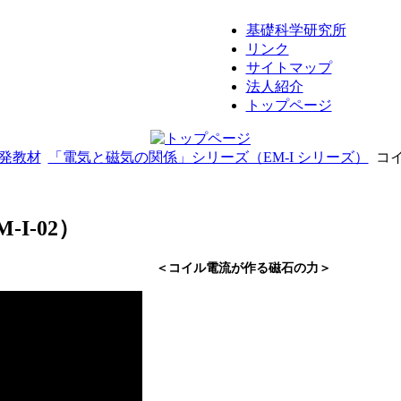
基礎科学研究所
リンク
サイトマップ
法人紹介
トップページ
発教材
「電気と磁気の関係」シリーズ（EM-I シリーズ）
コイ
I-02）
＜コイル電流が作る磁石の力＞