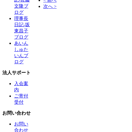
< 前へ
文隆ブ
次へ >
ログ
理事長
日記-坂
東昌子
ブログ
あいん
しゅた
いんブ
ログ
法人サポート
入会案
内
ご寄付
受付
お問い合わせ
お問い
合わせ