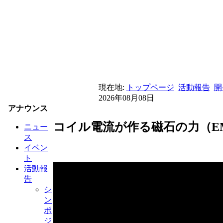
現在地:
トップページ
活動報告
開
2026年08月08日
アナウンス
コイル電流が作る磁石の力（EM-
ニュー
ス
イベン
ト
活動報
告
シ
ン
ポ
ジ