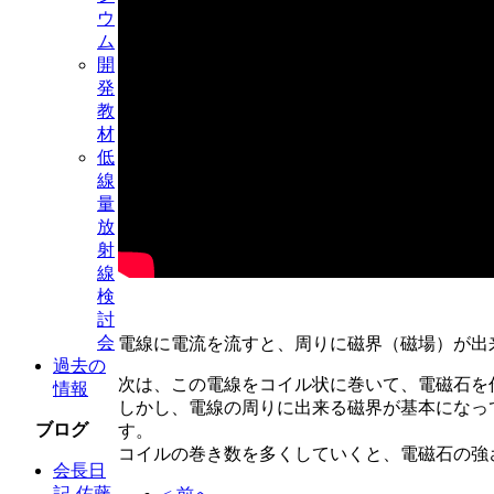
ウ
ム
開
発
教
材
低
線
量
放
射
線
検
討
会
電線に電流を流すと、周りに磁界（磁場）が出来る
過去の
次は、この電線をコイル状に巻いて、電磁石を
情報
しかし、電線の周りに出来る磁界が基本になっ
ブログ
す。
コイルの巻き数を多くしていくと、電磁石の強
会長日
記-佐藤