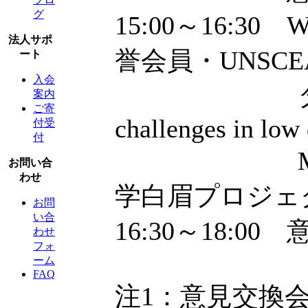
グ
15:00～16:30 
法人サポ
誉会員・UNSC
ート
入会
タイトル：Opp
案内
ご寄
challenges in low 
付受
付
Modera
お問い合
わせ
学白眉プロジェ
お問
い合
16:30～18:0
わせ
フォ
ーム
FAQ
注1：意見交換