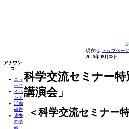
現在地:
トップペー
2026年08月08日
アナウン
ス
科学交流セミナー特別企画
ニュ
ース
講演会」
イベ
ント
活動
＜科学交流セミナー特別企画
報告
過去
の情
報