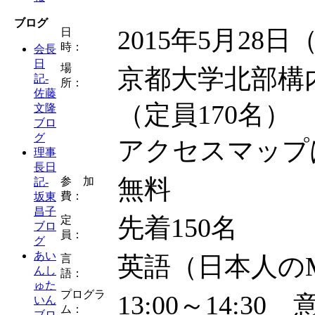
ブログ
2015年5月28日（
日
時：
会長
日
場
京都大学北部構
記-
所：
佐藤
（定員170名）
文隆
ブロ
グ
アクセスマップ
理事
長日
無料
参 加
記-
費：
坂東
昌子
先着150名
定
ブロ
員：
グ
あい
英語（日本人のMo
言
んし
語：
ゅた
プログラ
13:00～14:3
いん
ム：
ブロ