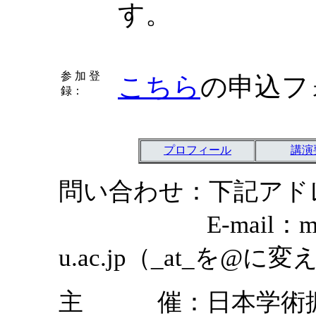
す。
参 加 登
こちら
の申込フ
録：
プロフィール
講演
問い合わせ：下記アド
E-mail：manabe_y
u.ac.jp（_at_を@
主 催：日本学術振