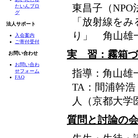
東昌子（NP
たいんブロ
グ
「放射線をみ
法人サポート
り」 角山雄
入会案内
ご寄付受付
実 習：霧箱
お問い合わせ
お問い合わ
指導：角山雄
せフォーム
FAQ
TA：間浦幹
人（京都大学
質問と討論の