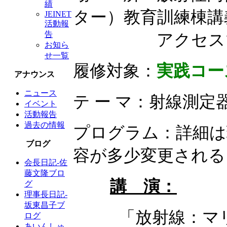
績
ター）教育訓練棟講
JEINET
活動報
告
アクセスマ
お知ら
せ一覧
履修対象：
実践コー
アナウンス
ニュース
テ ー マ：射線測
イベント
活動報告
過去の情報
プログラム：詳細は
ブログ
容が多少変更される
会長日記-佐
藤文隆ブロ
講 演：
グ
理事長日記-
坂東昌子ブ
「放射線：マ
ログ
あいんしゅ