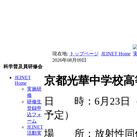
現在地:
トップページ
JEINET Home
2026年08月09日
科学普及員研修会
京都光華中学校高等
JEINET
Home
実施研
修
日 時：6月23日
研修生
登録申
予定）
込フォ
ーム
JEINET
場 所：放射性同位
活動実