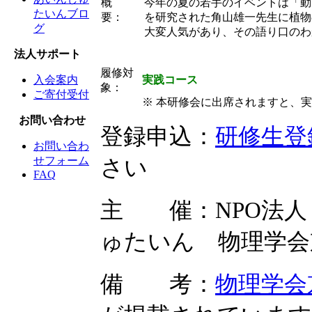
概
今年の夏の若手のイベントは「動
たいんブロ
要：
を研究された角山雄一先生に植物
グ
大変人気があり、その語り口のわ
法人サポート
履修対
実践コース
入会案内
象：
ご寄付受付
※ 本研修会に出席されますと、
お問い合わせ
登録申込：
研修生登
お問い合わ
せフォーム
さい
FAQ
主 催：NPO法人
ゅたいん 物理学会
備 考：
物理学会