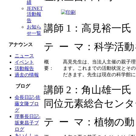
績
JEINET
活動報
告
講師 1：高見裕一
お知ら
せ一覧
テ ー マ：科学活
アナウンス
ニュース
概
高見先生は、当法人主催の親子理
イベント
要：
ます。これまでの活動状況とその
活動報告
だきます。先生は現在の科学館に
過去の情報
ブログ
講師 2：角山雄一
会長日記-佐
同位元素総合センタ
藤文隆ブロ
グ
理事長日記-
テ ー マ：植物の
坂東昌子ブ
ログ
あいんしゅ