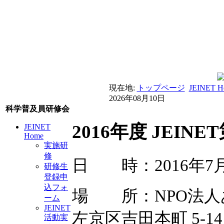
現在地:
トップページ
JEINET H
2026年08月10日
科学普及員研修会
2016年度 JEIN
JEINET
Home
実施研
修
日 時：2016年7月7
研修生
登録申
込フォ
場 所：NPO法人
ーム
JEINET
左京区吉田本町 5-1
活動実