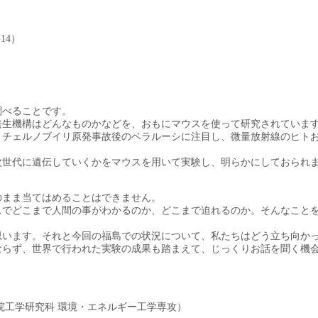
14）
調べることです。
発生機構はどんなものかなどを、おもにマウスを使って研究されていま
、チェルノブイリ原発事故後のベラルーシに注目し、微量放射線のヒト
次世代に遺伝していくかをマウスを用いて実験し、明らかにしておられ
のまま当てはめることはできません。
スでどこまで人間の事がわかるのか、どこまで迫れるのか。そんなこと
思います。それと今回の福島での状況について、私たちはどう立ち向か
ならず、世界で行われた実験の成果も踏まえて、じっくりお話を聞く機
院工学研究科 環境・エネルギー工学専攻）