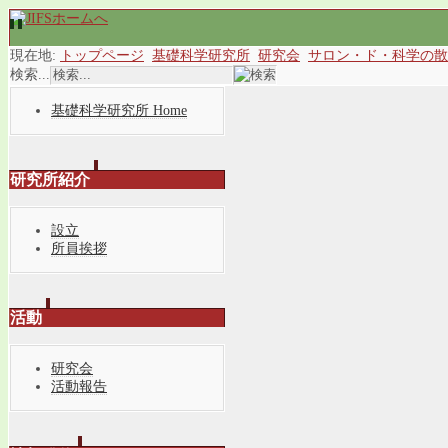
現在地:
トップページ
基礎科学研究所
研究会
サロン・ド・科学の散
検索...
基礎科学研究所 Home
研究所紹介
設立
所員挨拶
活動
研究会
活動報告