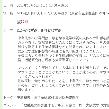
日 時：2013年10月6日（日）13:00～16:00
場 所：NPO法人あいんしゅたいん事務所（京都市左京区吉田本町 5-
テーマ：
たかがねずみ、されどねずみ
中島先生のご専門は、放射線や化学物質の人体への影響を
ガンや奇形、突然変異はどのようにしておきるのか、その
射線を測定する生物線量計なども開発されています。また
に及ぼす遺伝的影響の調査にも取り組まれてきました。
子孫にガンや奇形をつくる生殖細胞の変異は、どのように
発生機構研究は、現在も大変重要なテーマです。
マウスでいくら実験しても、人体に対する影響として、そ
マウスとヒトとはどこが似ていて、どこが違うのか。マウ
もたくさんおられます。
動物実験で確かめられたことを、中島先生に確かめたいと
いのか、ごいっしょに考えてみたいと思います。日本のみ
思います。
トーク：中島裕夫（医学系研究科 放射線基礎医学）
コメント：「放射線の影響生体モデル」 真鍋勇一郎（大阪大学 大学