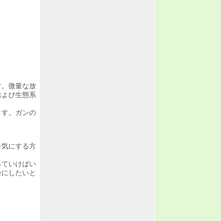
す。微量な放
および生態系
ます。ガンの
を気にする方
っていけばい
会にしたいと