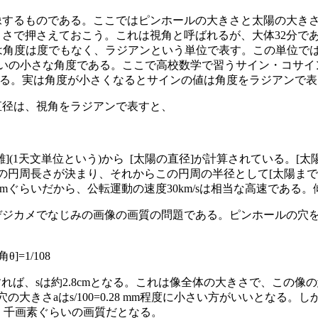
像するものである。ここではピンホールの大きさと太陽の大き
さで押さえておこう。これは視角と呼ばれるが、大体32分であ
計算では角度は度でもなく、ラジアンという単位で表す。この単位では
92ぐらいの小さな角度である。ここで高校数学で習うサイン・コサイ
ている。実は角度が小さくなるとサインの値は角度をラジアンで
直径は、視角をラジアンで表すと、
](1天文単位という)から [太陽の直径]が計算されている。[
の円周長さが決まり、それからこの円周の半径として[太陽まで
ぐらいだから、公転運動の速度30km/sは相当な高速である。傾く角
デジカメでなじみの画像の画質の問題である。ピンホールの穴
]=1/108
れば、sは約2.8cmとなる。これは像全体の大きさで、この
穴の大きさaはs/100=0.28 mm程度に小さい方がいいとな
当となり、千画素ぐらいの画質だとなる。