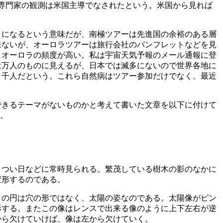
専門家の観測は米国主導でなされたという。米国から見れば
」になるという意味だが、南極ツアーは先進国の余裕のある層
来ないが、オーロラツアーは旅行会社のパンフレットなどを見
、オーロラの頻度が高い。私は宇宙天気予報のメール通報に登
は万人のものに見えるが、日本では滅多にないので世界各地に
３千人だという。これら自然病はツアー参加だけでなく、最近
できるテーマがないものかと考えて書いた文章を以下に付けて
る。
きつい日などに常時見られる。繁茂している樹木の影のなかに
変形するのである。
この円は穴の形ではなく、太陽の姿なのである。太陽像がピン
形する。またこの像はレンスで出来る像のように上下左右が逆
から欠けていけば、像は左から欠けていく。