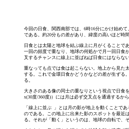
今回の日食、関西南部では、6時16分にかけ始めて、
である。約20分もの差があり、緯度の高いほど時
日食とは太陽と地球を結ぶ線上に月がくることで
一回の頻度で重なり、地球の何処かで月一回日食が
叉するチャンスに線上に並ばねば日食にはならな
重なっても点では食は起こらない。地上から見た太
する。これで金環日食かどうかなどの差が生ずる。
る。
大きさのある像の同士の重なりという視点で日食を
x(30度/360度)）には月は必ず交叉点を通過す
「線上に並ぶ 」とは月の影が地上を動くことである
のである。この地上に出来た影のスポットを最近は
る。それが「動く」というのは、地球の自転で、