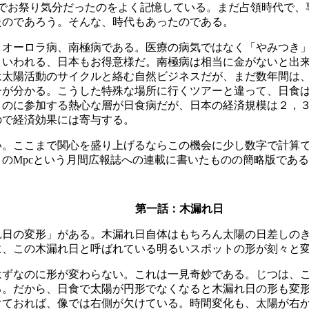
校でお祭り気分だったのをよく記憶している。まだ占領時代で、
たのであろう。そんな、時代もあったのである。
、オーロラ病、南極病である。医療の病気ではなく「やみつき
といわれる、日本もお得意様だ。南極病は相当に金がないと出
は太陽活動のサイクルと絡む自然ビジネスだが、まだ数年間は
子が分かる。こうした特殊な場所に行くツアーと違って、日食
うのに参加する熱心な層が日食病だが、日本の経済規模は２，
ので経済効果には寄与する。
い。ここまで関心を盛り上げるならこの機会に少し数字で計算
のMpcという月間広報誌への連載に書いたものの簡略版であ
第一話：木漏れ日
れ日の変形」がある。木漏れ日自体はもちろん太陽の日差しの
に、この木漏れ日と呼ばれている明るいスポットの形が刻々と
はずなのに形が変わらない。これは一見奇妙である。じつは、
る。だから、日食で太陽が円形でなくなると木漏れ日の形も変
けておれば、像では右側が欠けている。時間変化も、太陽が右