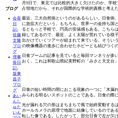
月9日で、東北では比較的大きく欠けたのか、学
占領地だから、それが国際的な学術的責務と考え
ブログ
最近、三大自然病というのがあるらしい。日食病
会長
に急拡大だという。もちろん、世界一の金持ち国
日
るともっと手軽で、円高の安値感もある。こちら
記-
録してあるので、最近、よく太陽が荒れている様
佐藤
出かけていくツアーが組まれて来ている。そうい
文隆
の映像機器の進歩に合わせたホビーとも結びつく
ブロ
グ
日食ブームの記事を見ていると毎回マンネリが多
理事
おく。これは和歌山県紀美野町の「みさと天文台」
長日
記-
坂東
昌子
ブロ
日食の短い時間の間におこる現象の一つに「木漏
グ
みられる明るいスポットのことである。日食の際
あい
んし
光が漏れる穴の形はまちまちで風で始終変動する
ゅた
ホールカメラの原理で地面に結像しているのであ
いん
転した像である。したがって、部分日食で左が欠
ブロ