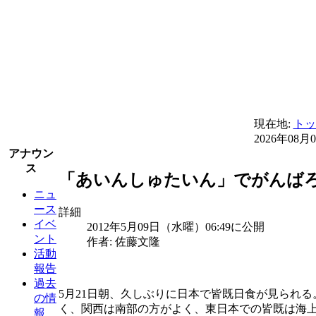
現在地:
トッ
2026年08月
アナウン
ス
「あいんしゅたいん」でがんばろう
ニュ
ース
詳細
イベ
2012年5月09日（水曜）06:49に公開
ント
作者: 佐藤文隆
活動
報告
過去
5月21日朝、久しぶりに日本で皆既日食が見られ
の情
く、関西は南部の方がよく、東日本での皆既は海上
報