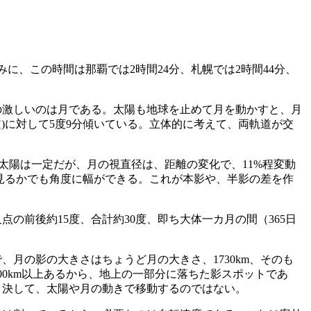
みに、この時間は那覇では2時間24分、札幌では2時間44分、
の激しいのは月である。太陽も地球を止めて月を動かすと、月
)に対して5度9分傾いている。立体的に考えて、両軌道が交
太陽は一定だが、月の視直径は、距離の変化で、11%程変動
ら見るかでも角度に幅ができる。これが本影や、半影の差を作
前後約15度、合計約30度、即ち大体一カ月の間（365日
、月の影の大きさはちょうど月の大きさ、1730km、そのも
00km以上あるから、地上の一部分に落ちた影スポットであ
。決して、太陽や月の動きで移動するのではない。