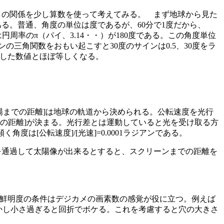
さの関係を少し算数を使って考えてみる。 まず地球から見た
る。普通、角度の単位は度であるが、60分で1度だから、
円周率のπ（パイ、3.14・・）が180度である。この角度単位
ンの三角関数をおもい起こすと30度のサインは0.5、30度をラ
表した数値とほぼ等しくなる。
太陽までの距離]は地球の軌道から決められる。公転速度を光行
の距離]が決まる。光行差とは運動していると光を受け取る方
度は[公転速度]/[光速]=0.0001ラジアンである。
を通過して太陽像が出来るとすると、スクリーンまでの距離を
像の鮮明度の条件はデジカメの画素数の感覚が役に立つ。例えば
る。しかし小さ過ぎると回折でボケる。これを考慮すると穴の大きさ