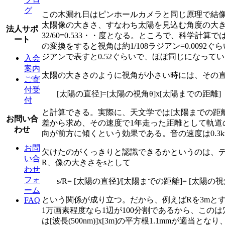
グ
この木漏れ日はピンホールカメラと同じ原理で結
太陽像の大きさ、すなわち太陽を見込む角度の大き
法人サポ
32/60=0.533・・度となる。ところで、科学
ート
の変換をすると視角は約1/108ラジアン=0.00
ジアンで表すと0.52ぐらいで、ほぼ同じになっ
入会
案内
太陽の大きさのように視角が小さい時には、その
ご寄
付受
[太陽の直径]=[太陽の視角θ]x[太陽までの距離]
付
と計算できる。実際に、天文学では[太陽までの距離
お問い合
差から求め、その速度で1年走った距離として軌道
わせ
向が前方に傾くという効果である。音の速度は0.3km
お問
欠けたのがくっきりと認識できるかというのは、
い合
R、像の大きさをsとして
わせ
フォ
s/R= [太陽の直径]/[太陽までの距離]= [太陽の視角θ
ーム
という関係が成り立つ。だから、例えばRを3mとす
FAQ
1万画素程度なら1辺が100分割であるから、このは
は[波長(500nm)]x[3m]の平方根1.1mmが適