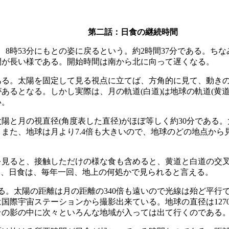
第二話：日食の継続時間
8時53分にもとの姿に戻るという。約2時間37分である。ちな
間が長い様である。開始時間は南から北に向って遅くなる。
ある。太陽を固定して見る視点に立てば、方角的に見て、動き
あるとなる。しかし実際は、月の軌道(白道)は地球の軌道(黄道
い。
陽と月の視直径(角度表した直径)がほぼ等しく約30分である。
また、地球は月より7.4倍も大きいので、地球のどの地点か
見ると、接触しただけの様な食も含めると、黄道と白道の交叉点の
るから、日食は、毎年一回、地上の何処かで見られると言える。
。太陽の距離は月の距離の340倍も遠いので光線は殆ど平行で
国際宇宙ステーションから撮影出来ている。地球の直径は127
その影の中に次々といろんな地域が入っては出て行くのである