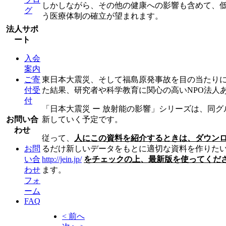
しかしながら、その他の健康への影響も含めて、
グ
う医療体制の確立が望まれます。
法人サポ
ート
入会
案内
東日本大震災、そして福島原発事故を目の当たり
ご寄
た結果、研究者や科学教育に関心の高いNPO法人
付受
付
「日本大震災 ー 放射能の影響」シリーズは、同
新していく予定です。
お問い合
わせ
従って、
人にこの資料を紹介するときは、ダウン
るだけ新しいデータをもとに適切な資料を作りた
お問
http://jein.jp/
をチェックの上、最新版を使ってくだ
い合
ます。
わせ
フォ
ーム
FAQ
< 前へ