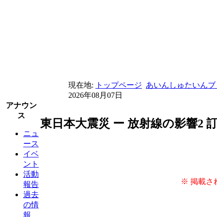
現在地:
トップページ
あいんしゅたいんブ
2026年08月07日
アナウン
ス
東日本大震災 ー 放射線の影響2
ニュ
ース
イベ
ント
活動
※ 掲載さ
報告
過去
の情
報