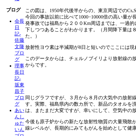
ブログ
この図は、1950年代後半からの、東京周辺でのCs
今回の事故以前に比べて1000−10000倍の高い
会長
発事故では福島から２００Km周辺までは、一過
日
下しつつあることがわかります。（月間降下量は
記-
た。）
佐藤
文隆
放射性ヨウ素は半減期が8日と短いのでここには
ブロ
このデータからは、チェルノブイリより放射線の放出
グ
からです。
理事
長日
記-
坂東
昌子
同じグラフですが、３月から８月の大気中の放射
ブロ
す。実際、福島県内の数カ所で、新品のタオルを
グ
は、またまだ大変ですが、幸いにして、空気中の
あい
んし
今後も原子炉からの新たな放射性物質の大量飛散が
ゅた
線レベルが、長期的にみてもがんを始めとして健
いん
ブロ