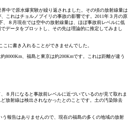
かけて世界中で原水爆実験が繰り返されました。その頃の放射線量は
すが、これはチョルノブイリの事故の影響です。2011年３月の原
下、８月現在では空中の放射線量は、ほぼ事故前レベルに低
囲でデータをプロットし、その先は理論的に推定してみまし
ここに書き入れることができませんでした。
000Km、福島と東京は約200Kmです。これは距離が違う
て、８月になると事故前レベルに近づいているのが見て取れま
んど放射線は検出されなかったとのことです。土の汚染除去
。
という報告はありませんので、現在の福島の多くの地域の放射