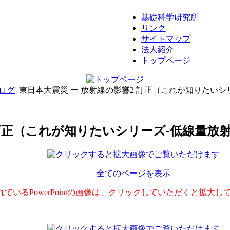
基礎科学研究所
リンク
サイトマップ
法人紹介
トップページ
ログ
東日本大震災 ー 放射線の影響2 訂正（これが知りたいシ
 訂正（これが知りたいシリーズ-低線量放
全てのページを表示
れているPowerPointの画像は、クリックしていただくと拡大