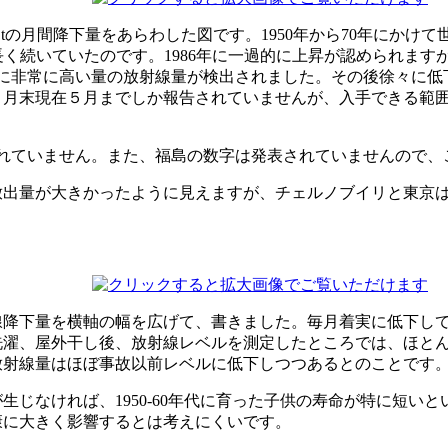
,Stの月間降下量をあらわした図です。1950年から70年に
量が長く続いていたのです。1986年に一過的に上昇が認められま
的に非常に高い量の放射線量が検出されました。その後徐々に低
８月末現在５月までしか報告されていませんが、入手できる範
現れていません。また、福島の数字は発表されていませんので、
量が大きかったように見えますが、チェルノブイリと東京は約8
線降下量を横軸の幅を広げて、書きました。毎月着実に低下し
洗濯、屋外干し後、放射線レベルを測定したところでは、ほと
放射線量はほぼ事故以前レベルに低下しつつあるとのことです
生じなければ、1950-60年代に育った子供の寿命が特に短い
康に大きく影響するとは考えにくいです。