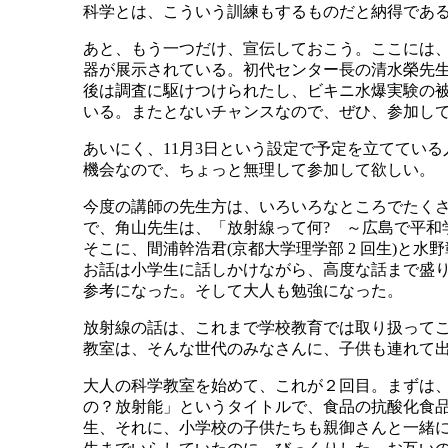
科学とは、こういう訓練もするものだと納得であ
あと、もう一つだけ、宣伝しておこう。ここには
器が展示されている。初代センター長の清水榮先
後は調査に駆けつけられたし、ビキニ水爆実験の
いる。またとないチャンスなので、ぜひ、参加し
あいにく、11月3日という設定で予定を立ててい
機会なので、ちょっと無理して参加して欲しい。
今度の講師の先生方は、いろいろなところでたく
で、角山先生は、「放射線って何? ～広島で平和
そこに、間浦幹浩君(京都大学理学部 2 回生)と水
お話は小学生に話しかけながら、高度な話まで盛
参考になった。そして大人も勉強になった。
放射線の話は、これまで学校教育では取り扱って
教室は、そんな世代のみなさんに、子供も連れて
大人の科学教室を始めて、これが２回目。まずは、
の？放射能」というタイトルで、食品の抗酸化食
生、それに、小学校の子供たちも親御さんと一緒