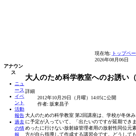
現在地:
トップペー
2026年08月06日
アナウン
ス
大人のため科学教室へのお誘い（ブ
ニュ
ース
詳細
イベ
2012年10月29日（月曜）14:05に公開
ント
作者: 坂東昌子
活動
大人のための科学教室 第2回講座は、学校が冬休み
報告
に予定が入っていて、「出たいのですが延期でき
過去
めったに行けない放射線管理者用の放射性同位元素
の情
方が自ら指導して作成する講習会です。どうして
報