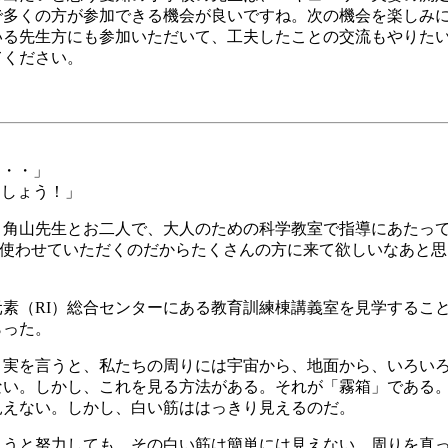
で多くの方が参加できる機会が良いですね。次の機会を楽しみ
いる先生方にも参加いただいて、工夫したことの交流もやりた
てください。
・・・」
ましょう！」
、角山先生とお二人で、大人のための科学教室で指導にあたっ
ーを使わせていただくのだからたくさんの方に来て欲しいなあと
素（RI）総合センターにある教育訓練棟講義室を見学すること
らった。
。実を言うと、私たちの周りには宇宙から、地面から、いろい
ない。しかし、これを見る方法がある。それが「霧箱」である
見えない。しかし、白い筋ははっきり見えるのだ。
ようと努力しても、その白い筋は簡単には見えない。周りを真