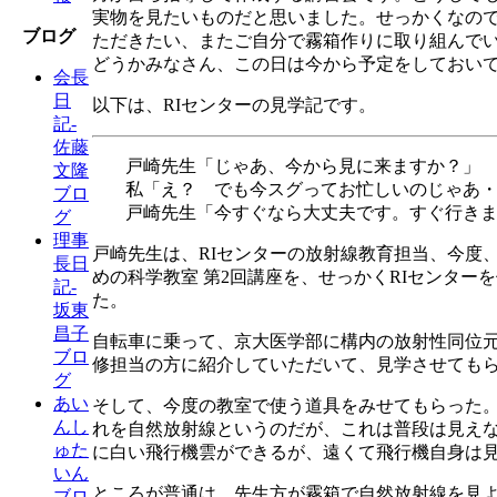
実物を見たいものだと思いました。せっかくなの
ブログ
ただきたい、またご自分で霧箱作りに取り組んで
どうかみなさん、この日は今から予定をしておい
会長
日
以下は、RIセンターの見学記です。
記-
佐藤
戸崎先生「じゃあ、今から見に来ますか？」
文隆
私「え？ でも今スグってお忙しいのじゃあ
ブロ
戸崎先生「今すぐなら大丈夫です。すぐ行き
グ
理事
戸崎先生は、RIセンターの放射線教育担当、今度
長日
めの科学教室 第2回講座を、せっかくRIセンタ
記-
た。
坂東
昌子
自転車に乗って、京大医学部に構内の放射性同位元
ブロ
修担当の方に紹介していただいて、見学させても
グ
あい
そして、今度の教室で使う道具をみせてもらった
んし
れを自然放射線というのだが、これは普段は見え
ゅた
に白い飛行機雲ができるが、遠くて飛行機自身は
いん
ところが普通は、先生方が霧箱で自然放射線を見
ブロ