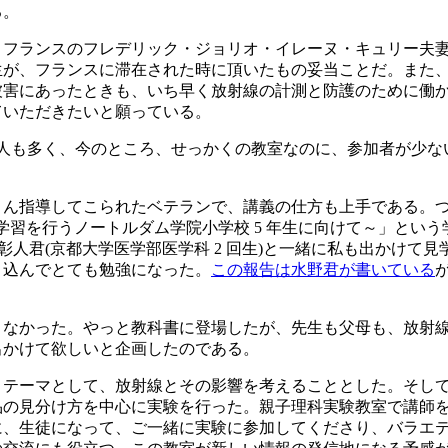
る。
、フランスのフレデリック・ジョリオ・イレーヌ・キュリー夫
生が、フランスに滞在された時に頂いたもの妥当ことだ。また
被害にあったときも、いち早く放射線の計測と防護のために働
ていただきたいと願っている。
る人も多く、今のところ、せっかくの教室なのに、参加者が少
さん指導してこられたベテランで、講義の仕方も上手である。
学習を行うノートルダム学院小学校 5 年生に向けて～」とい
野彰人君(京都大学医学部医学科 2 回生)と一緒に私も出かけて
り込んでとても勉強になった。
この報告は水野君が書いている
こなかった。やっと教科書に登場したが、先生も父母も、放射
出かけて欲しいと企画したのである。
テーマとして、放射線とその影響を考えることとした。そして
品の見分け方を中心に実験を行った。親子理科実験教室で講師
に、生徒になって、ご一緒に実験に参加してくださり、バラエ