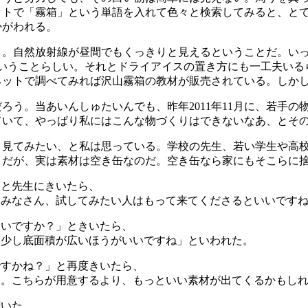
ットで「霧箱」という単語を入れて色々と検索してみると、と
かがわれる。
う。自然放射線が昼間でもくっきりと見えるということだ。い
ということらしい。それとドライアイスの置き方にも一工夫いる
ネットで調べてみれば沢山霧箱の教材が販売されている。しか
ろう。当あいんしゅたいんでも、昨年2011年11月に、若手
ていて、やっぱり私にはこんな物づくりはできないなあ、とそ
り見てみたい、と私は思っている。学校の先生、若い学生や高
うだが、実は素材は空き缶なのだ。空き缶なら家にもそこらに
」と先生にきいたら、
、みなさん、試してみたい人はもって来てくださるといいです
いいですか？」ときいたら、
う少し底面積が広いほうがいいですね」といわれた。
ですかね？」と再度きいたら、
す。こちらが用意するより、もっといい素材が出てくるかもし
聞いた。