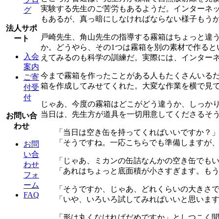
実験する先生のご苦労もあるようだ。インターネ
グ
もあるが、真っ暗にしなければならない様子もう
法人サポ
戸崎先生、角山先生の指導する霧箱はちょっと違
ート
か。どうやら、その1つは霧箱を別の素材で作る
入会
えてみるのも科学の訓練だ。実際には、インター
案内
今まで霧箱を作ったことがある人もたくさんいるだ
ご寄
箱を作成してみせてくれた。大変な作業を横で見
付受
付
じゃあ、今度の霧箱はどこがどう違うか、しっか
当日は、先生方が道具を一切用意してくださるそ
お問い合
わせ
「当日は空き缶を持ってくればいいですか？
「そうですね。一応こちらでも準備しますが
お問
い合
「じゃあ、ミカンの缶詰なんかの空き缶でも
わせ
「あれはちょっと底面積が小さすぎます。も
フォ
ーム
「そうですか、じゃあ、どれくらいの大きさ
FAQ
「いや、いろいろ試してみればいいと思いま
「形は丸くなければだめですか」としつこく