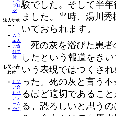
験でした。そして半年
ブロ
グ
ました。当時、湯川秀
法人サポ
ート
いておられます。
入会
案内
「死の灰を浴びた患者
ご寄
付受
したという報道をきい
付
いう表現ではつくされ
お問い合
わせ
った。死の灰と言う不
お問
い合
るほど適切であること
わせ
フォ
る。恐ろしいと思うの
ーム
FAQ