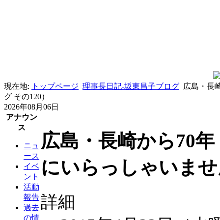
現在地:
トップページ
理事長日記-坂東昌子ブログ
広島・長
グ その120）
2026年08月06日
アナウン
ス
広島・長崎から70
ニュ
ース
にいらっしゃいません
イベ
ント
活動
詳細
報告
過去
の情