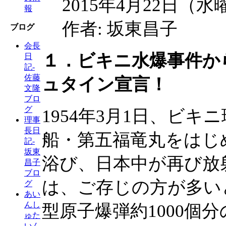
2015年4月22日（水
報
作者: 坂東昌子
ブログ
会長
１．ビキニ水爆事件か
日
記-
佐藤
ュタイン宣言！
文隆
ブロ
グ
1954年3月1日、ビ
理事
長日
船・第五福竜丸をはじ
記-
坂東
浴び、日本中が再び放
昌子
ブロ
は、ご存じの方が多い
グ
あい
んし
型原子爆弾約1000個
ゅた
いん