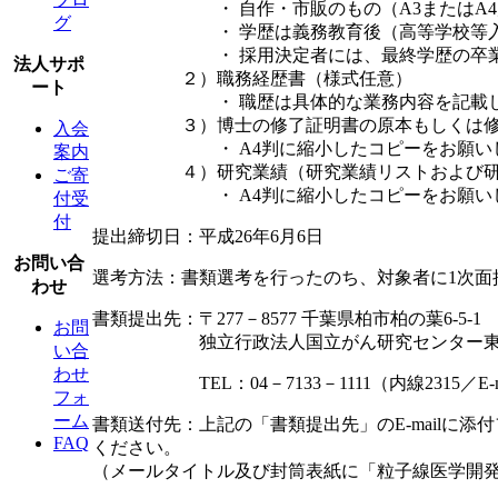
・ 自作・市販のもの（A3またはA4判
グ
・ 学歴は義務教育後（高等学校等入学か
・ 採用決定者には、最終学歴の卒業証明
法人サポ
２）職務経歴書（様式任意）
ート
・ 職歴は具体的な業務内容を記載し
３）博士の修了証明書の原本もしくは修
入会
・ A4判に縮小したコピーをお願い
案内
４）研究業績（研究業績リストおよび研究論
ご寄
・ A4判に縮小したコピーをお願いしま
付受
付
提出締切日：平成26年6月6日
お問い合
選考方法：書類選考を行ったのち、対象者に1次面
わせ
書類提出先：〒277－8577 千葉県柏市柏の葉6-5-1
お問
独立行政法人国立がん研究センター東病院
い合
わせ
TEL：04－7133－1111（内線2315／E-mail
フォ
ーム
書類送付先：上記の「書類提出先」のE-mail
FAQ
ください。
（メールタイトル及び封筒表紙に「粒子線医学開発