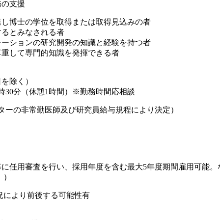
の支援
業し博士の学位を取得または取得見込みの者
とみなされる者
ョンの研究開発の知識と経験を持つ者
して専門的知識を発揮できる者
を除く）
30分（休憩1時間）※勤務時間応相談
当センターの非常勤医師及び研究員給与規程により決定）
）
期毎に任用審査を行い、採用年度を含む最大5年度期間雇用可能
。）
状況により前後する可能性有