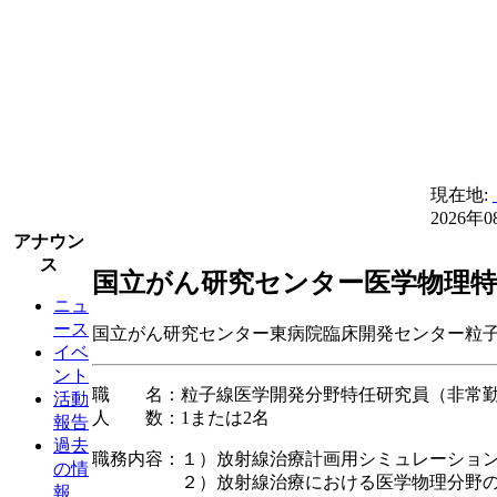
現在地:
2026年
アナウン
ス
国立がん研究センター医学物理特
ニュ
ース
国立がん研究センター東病院臨床開発センター粒
イベ
ント
職 名：粒子線医学開発分野特任研究員（非常
活動
人 数：1または2名
報告
過去
職務内容：１）放射線治療計画用シミュレーショ
の情
２）放射線治療における医学物理分野の
報