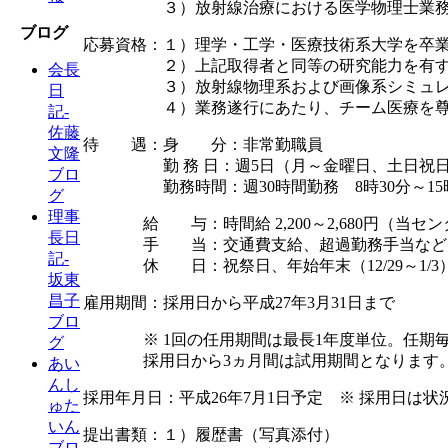
３）放射線治療における医学物理士業務
ブログ
応募資格：１）理学・工学・医療技術系大学を卒
２）上記取得者と同等の研究能力を有する
会長
３）放射線物理系および画像系シミュレーシ
日
４）業務遂行にあたり、チーム医療を尊重
記-
佐藤
待 遇：身 分：非常勤職員
文隆
勤 務 日：週5日（月～金曜日、土日祝日
ブロ
勤務時間：週30時間勤務 8時30分～15時
グ
理事
給 与：時間給 2,200～2,680円（
長日
手 当：交通費支給、超過勤務手当など
記-
休 日：祝祭日、年始年末（12/29～1/3
坂東
昌子
雇用期間：採用日から平成27年3月31日まで
ブロ
※ 1回の任用期間は最長1年度単位。任
グ
採用日から3ヵ月間は試用期間となります
あい
んし
採用年月日：平成26年7月1日予定 ※ 採用日は
ゅた
いん
提出書類：１）履歴書（写真添付）
ブロ