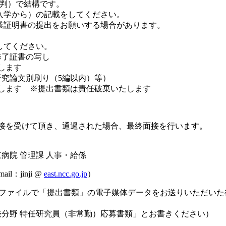
）で結構です。
ら）の記載をしてください。
書の提出をお願いする場合があります。
てください。
了証書の写し
します
文別刷り（5編以内）等）
す ※提出書類は責任破棄いたします
接を受けて頂き、通過された場合、最終面接を行います。
 管理課 人事・給係
：jinji @
east.ncc.go.jp
）
に添付ファイルで「提出書類」の電子媒体データをお送りいただい
分野 特任研究員（非常勤）応募書類」とお書きください）