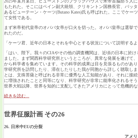
2025年某月某日、ヒューストンのブラックハウスで米帝首脳部５人
もたれた。そこにはペイン副大統領、クリキントン国務長官、バッタ国
あるビューテーン・ケーツ(Butano Kates)氏も呼ばれた。ここで
て女性である。
まず米帝初代皇帝のオババ女帝が口火を切った。オババ皇帝は選挙で
れたのだ。
「ケーツ君、近年の日本とそれを中心とする状況について説明するよ
「はい、陛下。我々のCIAやその他の調査機関は、近頃の日本に於け
ました。まず関西科学研究所というところが、異常な発展を遂げて、
から科学者を集めています。その科学的成果は目を見張るものがあり
学研究所を訪問したり、滞在したりした我が同胞から詳しく聴取しま
とは、文殊菩薩と呼ばれる非常に優秀な人工知能があり、それに接続
に増強されたことと同等になり、科学研究が非常に能率化されるそう
世界大戦以降、世界を知的に支配してきたアメリカにとって危機的な
続きを読む...
世界征服計画 その26
26. 日米中EUの分裂
アメリ