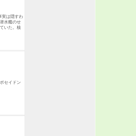
事実は隠すわ
潜水艦のせ
ていた。核
ポセイドン