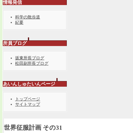
情報発信
科学の散歩道
紀要
所員ブログ
坂東所長ブログ
松田副所長ブログ
あいんしゅたいんページ
トップページ
サイトマップ
世界征服計画 その31