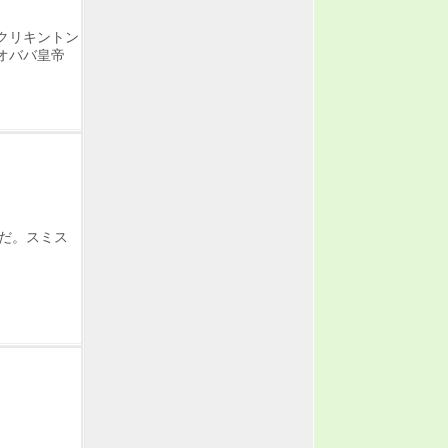
クリキントン
オババ皇帝
んだ。スミス