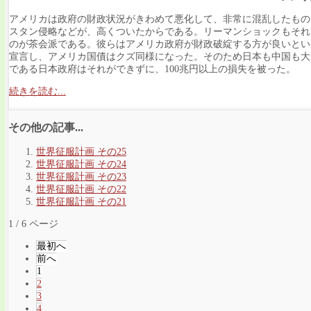
アメリカは政府の財政状況がきわめて悪化して、非常に混乱したもの
スタン侵略などが、高くついたからである。リーマンショックもそれ
のが茶会派である。彼らはアメリカ政府が財政破綻する方が良いとい
宣言し、アメリカ国債はクズ同様になった。そのため日本も中国も大
である日本政府はそれができずに、100兆円以上の損失を被った。
続きを読む...
その他の記事...
世界征服計画 その25
世界征服計画 その24
世界征服計画 その23
世界征服計画 その22
世界征服計画 その21
1 / 6 ページ
最初へ
前へ
1
2
3
4