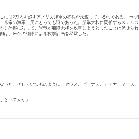
そこには2万人を超すアメリカ海軍の将兵が乗艦しているのである。その
、米帝の海軍当局にとっても謎であった。船隊大和に関係するステルス
かし外部に対して、米帝が船隊大和を攻撃しようとしたことは伏せられ
側は、米帝の艦隊による攻撃計画を暴露した。
なった。そしていつものように、ゼウス、ビーナス、アテナ、マーズ、
しといてんか」