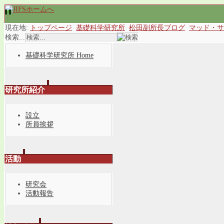
現在地:
トップページ
基礎科学研究所
松田副所長ブログ
マッド・サ
検索...
基礎科学研究所 Home
研究所紹介
設立
所員挨拶
活動
研究会
活動報告