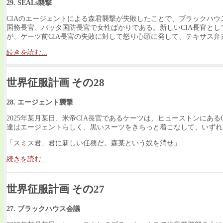
29. SEALs襲撃
CIAのエージェントによる森君襲撃が失敗したことで、ブラックハ
国務長官、バッタ国防長官で女性ばかりである。新しいCIA長官と
が、ケーツ前CIA長官の失敗に対して怒り心頭に発して、テキサス弁
続きを読む...
世界征服計画 その28
28. エージェント襲撃
2025年某月某日、米帝CIA長官であるケーツは、ヒューストンにあ
達はエージェントらしく、黒いスーツをきちっと着こなして、いずれ
「スミス君、君に新しい任務だ。森某という奴を消せ」
続きを読む...
世界征服計画 その27
27. ブラックハウス会議