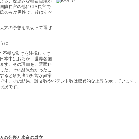
による、歴史的な秘密会議が
防長官の他にCIA長官で
ケーツ氏のみが男性で、後はすべ
大方の予想を裏切って選ば
うに」
る不穏な動きを注視してき
日本中はおろか、世界各国
ます。その理由を、関西科
した。その結果分かったこ
すると研究者の知能が異常
です。その結果、論文数やパテント数は驚異的な上昇を示しています。
状況です。
カの分裂と米帝の成立