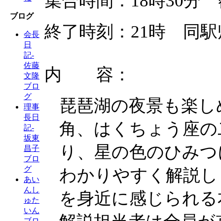
集合時間：18時30分
ブログ
終了時刻：21時 同駅
会長
日
記-
佐藤
内 容：
文隆
ブロ
グ
琵琶湖の夜景も楽し
理事
長日
角、はくちょう座の
記-
坂東
り、星の色のひみつ
昌子
ブロ
グ
わかりやすく解説し
あい
んし
を身近に感じられる
ゅた
いん
ブロ