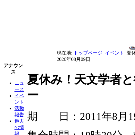
現在地:
トップページ
イベント
夏
2026年08月09日
アナウン
ス
夏休み！天文学者と
ニュ
ース
ー
イベ
ント
活動
期 日：2011年8月
報告
過去
の情
報