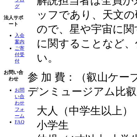
解説担当者は全員が
グ
ッフであり、天文の
法人サポ
ート
ので、星や宇宙に関
入会
に関することなど、
案内
ご寄
い。
付受
付
お問い合
参 加 費：（叡山ケ
わせ
デンミュージアム比叡
お問
い合
わせ
大人（中学生以上
フォ
ーム
小学生 2
FAQ