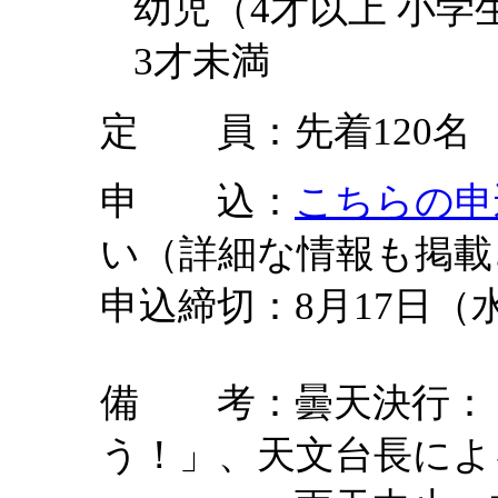
幼児（4才以上 小学
3才未
定 員：先着120名
申 込：
こちらの申
い（詳細な情報も掲載
申込締切：8月17日（
備 考：曇天決行：
う！」、天文台長によ