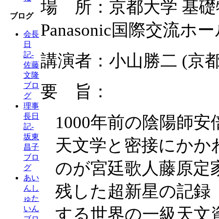
場 所：京都大学 基礎
ブログ
Panasonic国際交流ホ
会長
日
記-
講演者：小山勝二 (京
佐藤
文隆
ブロ
要 旨：
グ
理事
長日
1000年前の陰陽師
記-
坂東
天文学と密接にかか
昌子
ブロ
のが宮廷歌人藤原定家
グ
あい
残した超新星の記録
んし
ゅた
いん
する世界の一級天文
ブロ