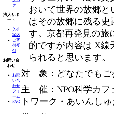
グ
おいて世界の故郷と
法人サポ
はその故郷に残る史
ート
入会
す。京都再発見の旅に
案内
ご寄
的ですが内容は X
付受
付
られると思います。
お問い合
わせ
対 象：どなたでもご
お問
い合
わせ
主 催：NPO科学カフ
フォ
ーム
トワーク・あいんしゅ
FAQ