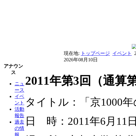
現在地:
トップページ
イベント
2026年08月10日
アナウン
ス
2011年第3回（通
ニュ
ース
イベ
タイトル：「京1000
ント
活動
報告
日 時：2011年6月11日
過去
の情
報