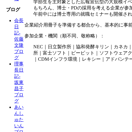
学部生を主対象とした広報宣伝型の大規模イ
もちろん、博士・PDの採用を考える企業が参
ブログ
午前中には博士専用の就職セミナーも開催さ
会長
企業紹介用冊子を準備する都合から、基本的に事
日
記-
参加企業・機関（順不同、敬称略）：
佐藤
文隆
NEC｜日立製作所｜協和発酵キリン｜カネカ
ブロ
所｜富士ソフト｜ビービット｜ソフトウェアク
グ
｜CDMインフラ環境｜レキシー｜アドバンテ
理事
長日
記-
坂東
昌子
ブロ
グ
あい
んし
ゅた
いん
ブロ