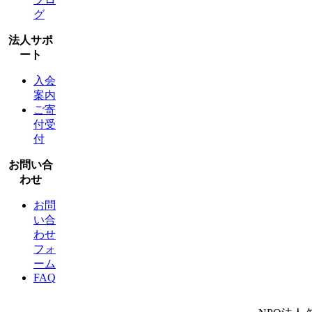
グ
法人サポ
ート
入会
案内
ご寄
付受
付
お問い合
わせ
お問
い合
わせ
フォ
ーム
FAQ