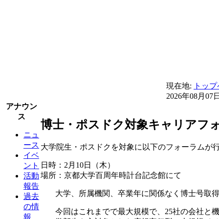
現在地:
トップ
2026年08月07
アナウン
ス
博士・ポスドク対象キャリアフ
ニュ
ース
大学院生・ポスドクを対象に以下のフォーラムが
イベ
日時：2月10日（木）
ント
場所：京都大学百周年時計台記念館にて
活動
報告
大学、所属機関、卒業年に関係なく博士号取
過去
の情
今回はこれまでで最大規模で、25社の会社と
報