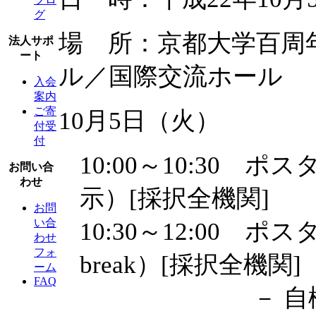
グ
場 所：京都大学百周
法人サポ
ート
ル／国際交流ホール
入会
案内
ご寄
10月5日（火）
付受
付
10:00～10:30
お問い合
わせ
示）[採択全機関]
お問
い合
10:30～12:00 ポ
わせ
フォ
break）[採択全機関]
ーム
FAQ
－ 自機関ポス