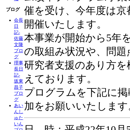
催を受け、今年度は京
ブログ
会長
開催いたします。
日
記-
本事業が開始から5年
佐藤
文隆
の取組み状況や、問題
ブロ
グ
研究者支援のあり方を
理事
長日
記-
えております。
坂東
昌子
プログラムを下記に掲
ブロ
グ
加をお願いいたします
あい
んし
ゅた
いん
日 時：平成22年10
ブロ