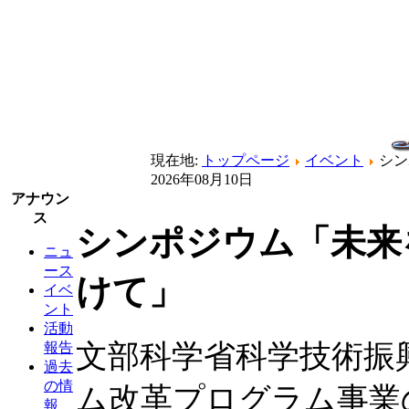
現在地:
トップページ
イベント
シン
2026年08月10日
アナウン
ス
シンポジウム「未来
ニュ
ース
けて」
イベ
ント
活動
文部科学省科学技術振
報告
過去
の情
ム改革プログラム事業
報