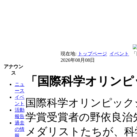
現在地:
トップページ
イベント
「
2026年08月08日
アナウン
ス
「国際科学オリンピ
ニュ
ース
イベ
国際科学オリンピック
ント
活動
学賞受賞者の野依良治
報告
過去
メダリストたちが、科
の情
報