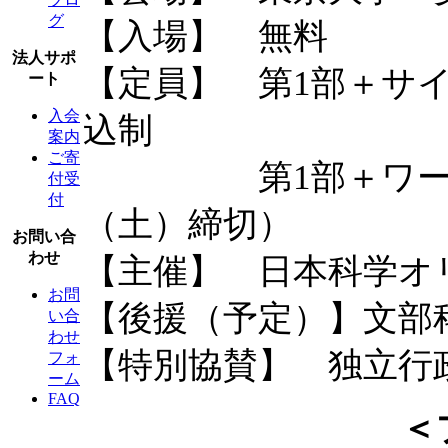
グ
【入場】 無料
法人サポ
【定員】 第1部＋サイ
ート
入会
込制
案内
ご寄
第1部＋ワークショ
付受
付
（土）締切）
お問い合
わせ
【主催】 日本科学オ
お問
【後援（予定）】文
い合
わせ
【特別協賛】 独立行
フォ
ーム
FAQ
＜