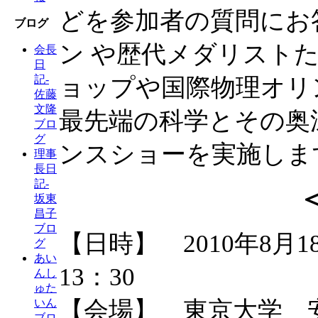
どを参加者の質問にお
ブログ
ン や歴代メダリスト
会長
日
記-
ョップや国際物理オリ
佐藤
文隆
最先端の科学とその奥
ブロ
グ
ンスショーを実施しま
理事
長日
記-
坂東
昌子
ブロ
【日時】 2010年8月
グ
あい
13：30
んし
ゅた
【会場】 東京大学 安
いん
ブロ