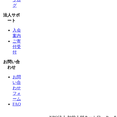
グ
法人サポ
ート
入会
案内
ご寄
付受
付
お問い合
わせ
お問
い合
わせ
フォ
ーム
FAQ