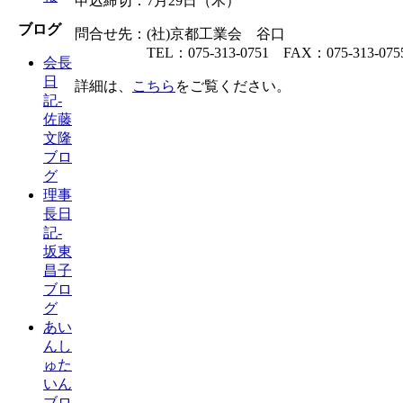
申込締切：7月29日（木）
ブログ
問合せ先：(社)京都工業会 谷口
TEL：075-313-0751 FAX：075-313-075
会長
日
詳細は、
こちら
をご覧ください。
記-
佐藤
文隆
ブロ
グ
理事
長日
記-
坂東
昌子
ブロ
グ
あい
んし
ゅた
いん
ブロ