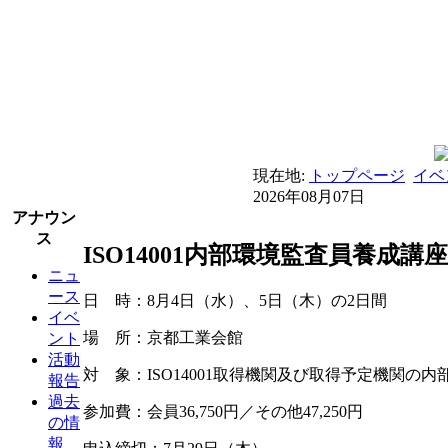
現在地:
トップページ
イベ
2026年08月07日
アナウン
ス
ISO14001内部環境監査員養成講座
ニュ
ース
日 時：8月4日（水）、5日（木）の2日間
イベ
場 所：京都工業会館
ント
活動
対 象：ISO14001取得機関及び取得予定機関の内
報告
過去
参加費：会員36,750円／その他47,250円
の情
報