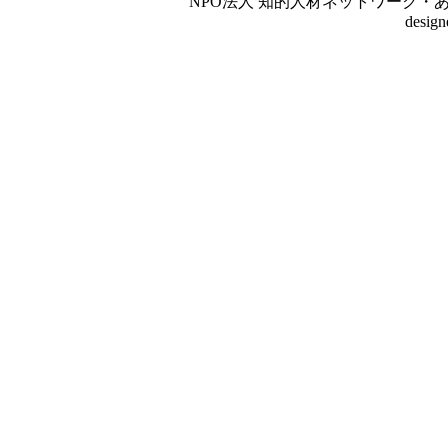
NPO法人 知的人材ネットワーク・あいんしゅたいん
desig