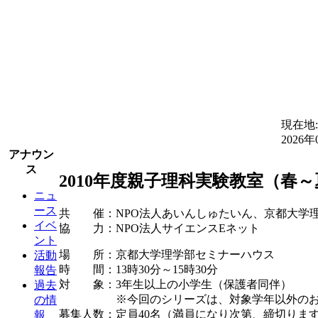
現在地
2026年
アナウン
ス
2010年度親子理科実験教室（春
ニュ
ース
共 催：NPO法人あいんしゅたいん、京都大学
イベ
協 力：NPO法人サイエンスEネット
ント
場 所：京都大学理学部セミナーハウス
活動
時 間：13時30分～15時30分
報告
対 象：3年生以上の小学生（保護者同伴）
過去
※今回のシリーズは、対象学年以外のお子
の情
募集人数：定員40名（満員になり次第、締切りま
報