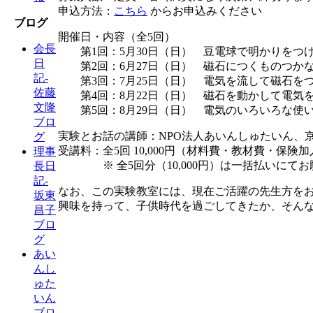
申込方法：
こちら
からお申込みください
ブログ
開催日・内容（全5回）
会長
第1回：5月30日（日） 豆電球で明かりをつ
日
第2回：6月27日（日） 磁石につくものつか
記-
第3回：7月25日（日） 電気を流して磁石を
佐藤
第4回：8月22日（日） 磁石を動かして電気
文隆
第5回：8月29日（日） 電気のいろいろな使
ブロ
実験とお話の講師：NPO法人あいんしゅたいん、
グ
受講料：全5回 10,000円（材料費・教材費・保
理事
※ 全5回分（10,000円）は一括払いにてお
長日
記-
なお、この実験教室には、現在ご活躍の先生方をお
坂東
興味を持って、子供時代を過ごしてきたか、そん
昌子
ブロ
グ
あい
んし
ゅた
いん
ブロ