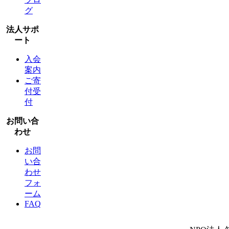
グ
法人サポ
ート
入会
案内
ご寄
付受
付
お問い合
わせ
お問
い合
わせ
フォ
ーム
FAQ