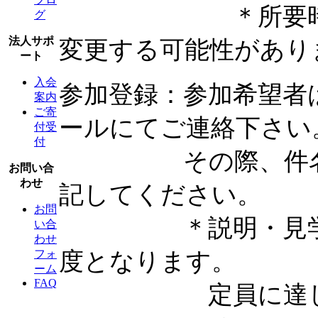
＊所要時間2時間
グ
法人サポ
変更する可能性があり
ート
入会
参加登録：参加希望者
案内
ご寄
ールにてご連絡下さい
付受
付
その際、件名とし
お問い合
わせ
記してください。
お問
＊説明・見学人数
い合
わせ
度となります。
フォ
ーム
FAQ
定員に達した時