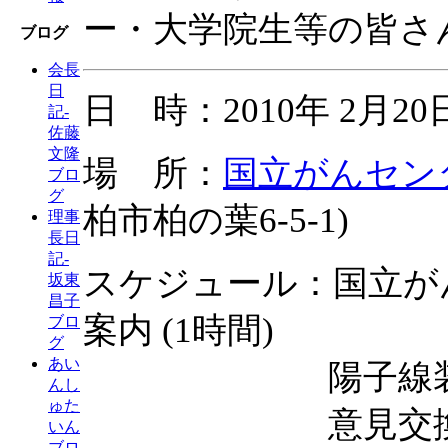
ー・大学院生等の皆さ
ブログ
会長
日
日 時：2010年 2月20日 (
記-
佐藤
文隆
場 所：
国立がんセン
ブロ
グ
柏市柏の葉6-5-1)
理事
長日
記-
スケジュール：国立が
坂東
昌子
案内 (1時間)
ブロ
グ
あい
陽子線装置、治療
んし
ゅた
意見交換会 (
いん
ブロ