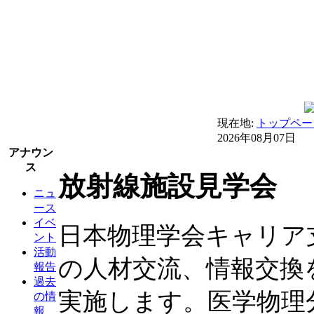
現在地:
トップペー
2026年08月07日
アナウン
ス
放射線施設見学会
ニュ
ース
イベ
日本物理学会キャリア
ント
活動
の人材交流、情報交換
報告
過去
実施します。医学物理
の情
報