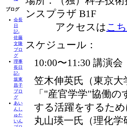
場所：（独）科学技術振興
ブログ
ンスプラザ B1F
会長
アクセスは
こち
日
記-
佐藤
スケジュール：
文隆
ブロ
グ
10:00〜11:30 講演会
理事
長日
記-
笠木伸英氏（東京大
坂東
昌子
「"産官学学"協働の
ブロ
グ
あい
する活躍をするた
んし
ゅた
丸山瑛一氏（理化学
いん
ブロ