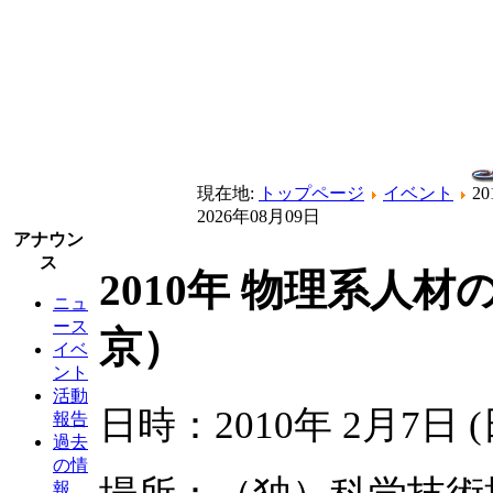
現在地:
トップページ
イベント
2
2026年08月09日
アナウン
ス
2010年 物理系人
ニュ
ース
京）
イベ
ント
活動
日時：2010年 2月7日 (
報告
過去
の情
報