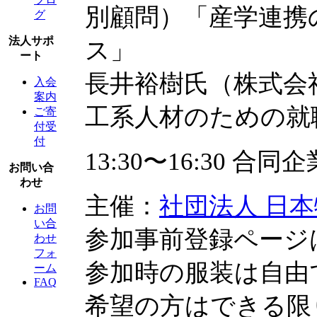
別顧問）「産学連携
グ
法人サポ
ス」
ート
長井裕樹氏（株式会社
入会
案内
工系人材のための就
ご寄
付受
付
13:30〜16:30 合
お問い合
わせ
主催：
社団法人 日
お問
い合
参加事前登録ページ
わせ
フォ
参加時の服装は自由
ーム
FAQ
希望の方はできる限