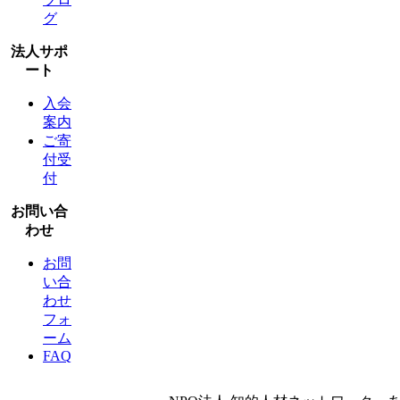
グ
法人サポ
ート
入会
案内
ご寄
付受
付
お問い合
わせ
お問
い合
わせ
フォ
ーム
FAQ