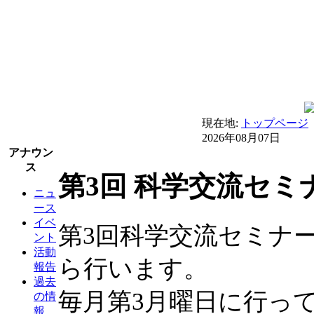
現在地:
トップページ
2026年08月07日
アナウン
ス
第3回 科学交流セミ
ニュ
ース
イベ
第3回科学交流セミナー
ント
活動
ら行います。
報告
過去
毎月第3月曜日に行って
の情
報