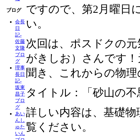
ですので、第2月曜日
ブログ
い。
会長
日
記-
次回は、ポスドクの元
佐藤
文隆
ブロ
がきしお）さんです！
グ
理事
聞き、これからの物理
長日
記-
坂東
タイトル：「砂山の不
昌子
ブロ
グ
詳しい内容は、基礎物
あい
んし
覧ください。
ゅた
いん
ブロ