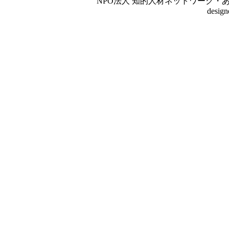
NPO法人 知的人材ネットワーク・あいんしゅたいん
desig