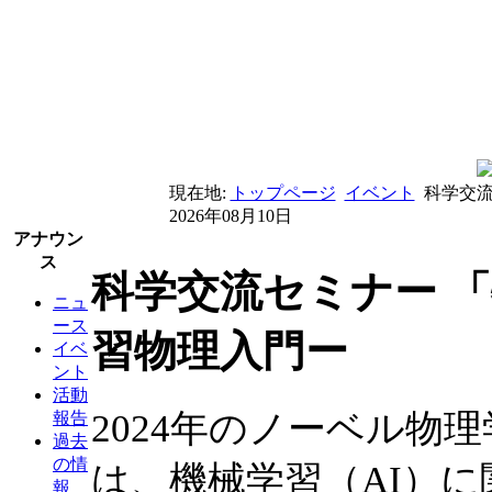
現在地:
トップページ
イベント
科学交流
2026年08月10日
アナウン
ス
科学交流セミナー 「
ニュ
ース
習物理入門ー
イベ
ント
活動
2024年のノーベル物
報告
過去
の情
は、機械学習（AI）に
報