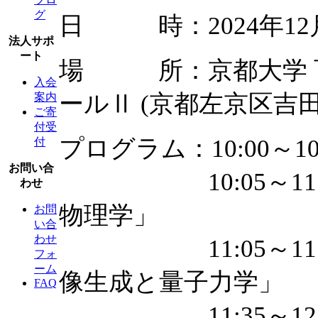
グ
日 時：2024年12月
法人サポ
ート
場 所：京都大学 百
入会
ールⅡ (京都左京区吉田
案内
ご寄
付受
プログラム：10:00～1
付
お問い合
10:05～11:05
わせ
物理学」
お問
い合
わせ
11:05～11:35
フォ
ーム
像生成と量子力学」
FAQ
11:35～12:2