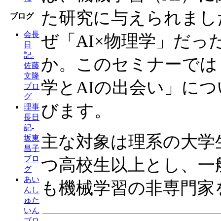
た研究に与えられまし
ブログ
会長
ぜ「AI×物理学」だっ
日
記-
か。このセミナーでは
佐藤
文隆
学とAIの出会い」につ
ブロ
グ
びます。
理事
長日
記-
主な対象は理系の大学
坂東
昌子
ブロ
つ高校生以上とし、一
グ
あい
も機械学習の非専門家
んし
ゅた
いん
ブロ