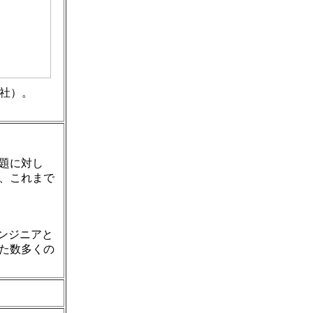
社）。
題に対し
、これまで
エンジニアと
た数多くの