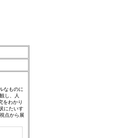
アルなものに
観し、人
究をわかり
現状にたいす
の視点から展