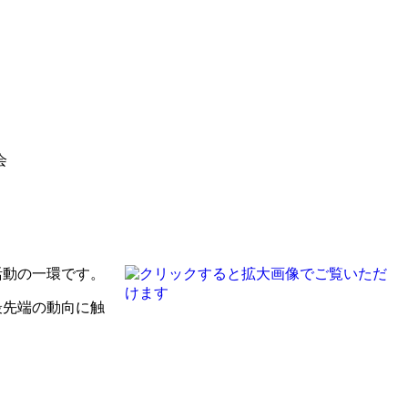
会
活動の一環です。
最先端の動向に触