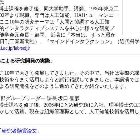
 氏
学院博士課程を修了後、同大学助手、講師、1996年東京工
02年より現職。専門は人工知能、HAIヒューマンエー
ここ10年の研究テーマは「人間と協調する人工知
S知的インタラクティブシステムを中心に様々な研究プ
能学会元会長・顧問。 近著に『本当は、ずっと愚か
（日刊工業新聞社）、『マインドインタラクション』（近代科学
ac.jp/lab/seiji/
グによる研究開発の実際」
こ10年で大きく発展してきました。その中で、当社は実際の課
技術をうまく活用しようと試行錯誤してきました。本講演では
よる研究開発をどのように進めてきたか紹介いたします。
部グループリーダー 課長 坂口 智彦
大学院博士課程を修了後、2006年にとめ研究所に入社。理学博士の
かして活躍。現在は組織管理職として、人工知能技術を活用し
手研究者懸賞論文
」