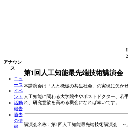
アナウン
ス
第1回人工知能最先端技術講演会
ニュ
ース
本講演会は「人と機械の共生社会」の実現に欠か
イベ
人工知能に関わる大学院生やポストドクター、若
ント
れ、研究意欲を高める機会になれば幸いです。
活動
報告
過去
の情
講演会名称：第1回人工知能最先端技術講演会 ～
報