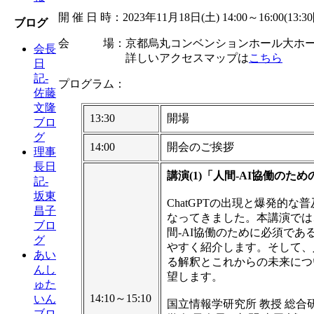
開 催 日 時：2023年11月18日(土) 14:00～16:00(13:3
ブログ
会 場：京都烏丸コンベンションホール大ホール（
会長
詳しいアクセスマップは
こちら
日
記-
プログラム：
佐藤
文隆
13:30
開場
ブロ
グ
14:00
開会のご挨拶
理事
長日
講演(1)「人間-AI協働のた
記-
坂東
ChatGPTの出現と爆発的
昌子
なってきました。本講演では
ブロ
間-AI協働のために必須であ
グ
やすく紹介します。そして、人
あい
る解釈とこれからの未来につ
んし
望します。
ゅた
14:10～15:10
いん
国立情報学研究所 教授 総合
ブロ