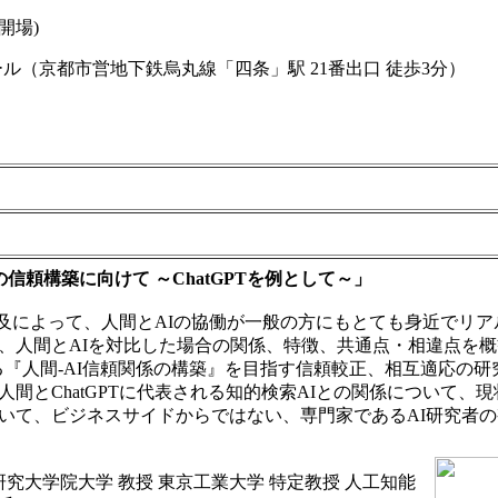
0開場)
京都市営地下鉄烏丸線「四条」駅 21番出口 徒歩3分）
めの信頼構築に向けて ～ChatGPTを例として～」
な普及によって、人間とAIの協働が一般の方にもとても身近でリ
、人間とAIを対比した場合の関係、特徴、共通点・相違点を概
る『人間-AI信頼関係の構築』を目指す信頼較正、相互適応の研
間とChatGPTに代表される知的検索AIとの関係について、
いて、ビジネスサイドからではない、専門家であるAI研究者
研究大学院大学 教授 東京工業大学 特定教授 人工知能