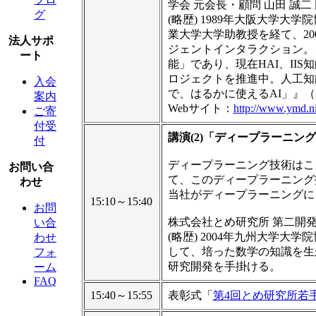
学会 元会長・顧問 山田 誠二
グ
(略歴) 1989年大阪大学大
業大学大学助教授を経て、20
法人サポ
ジェントインタラクション。
ート
能」であり、現在HAI、II
ロジェクトを推進中。人工知
入会
で、はるかに使えるAI」』
案内
Webサイト：
http://www.ymd.nii.
ご寄
付受
講演(2)「ディープラーニン
付
ディープラーニング技術はこ
お問い合
て、このディープラーニング
わせ
当社がディープラーニングに
15:10～15:40
お問
株式会社とめ研究所 第二開発
い合
(略歴) 2004年九州大学
わせ
して、培った数学の知識を生
フォ
研究開発を手掛ける。
ーム
FAQ
15:40～15:55
表彰式「
第4回とめ研究所若