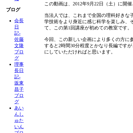
この動画は、2012年9月22日（土）に
ブログ
当法人では、これまで全国の理科好きな
会長
学技術をより身近に感じ科学を楽しみ、
日
て、この第1回講座が初めての教室です。
記-
今回、この新しい企画により多くの方に
佐藤
すると2時間30分程度とかなり長編です
文隆
にしていただければと思います。
ブロ
グ
理事
長日
記-
坂東
昌子
ブロ
グ
あい
んし
ゅた
いん
ブロ