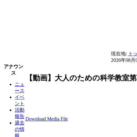
現在地:
ト
2026年08月
アナウン
ス
【動画】大人のための科学教室第
ニュ
ース
イベ
ント
活動
報告
Download Media File
過去
の情
報