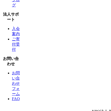
グ
法人サポ
ート
入会
案内
ご寄
付受
付
お問い合
わせ
お問
い合
わせ
フォ
ーム
FAQ