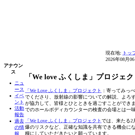
現在地:
トッ
2026年08月0
アナウン
ス
「We love ふくしま」プロジ
ニュ
ース
「We Love ふくしま」プロジェクト
：寄ってみっ
イベ
でくださり、放射線の影響についての解説、よろ
ント
が協力して、皆様とひとときを過ごすことができ
活動
でのホールボディカウンターの検査の会場とは一
報告
「We Love ふくしま」プロジェクト
では、来たる2
過去
爆のリスクなど、正確な知識を共有できる機会に
の情
糧にしていただきたいと願っています。
報