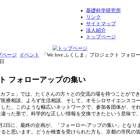
基礎科学研究所
リンク
サイトマップ
法人紹介
トップページ
プページ
イベント
「We love ふくしま」プロジェクト フォ
6日
ェクト フォローアップの集い
ぺカフェ」では、たくさんの方々との交流の場を持つことがで
ず医療相談、よろず生活相談、そして、オモシロサイエンスコ
ました。このような幅広いネットワークで、参加各団体が、そ
味違った形で、科学的な正しい情報を交換できたという意味で
月2日に、最終の企画が、「フォーロー-アップの集い」とな
なると思います。どうか検査を受けられた方も、京都の市民の