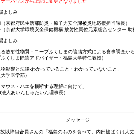
ミナーハウスから上記に変更となりました
艸場よしみ
部防災・原子力安全課被災地応援担当課長）
機構 放射性同位元素総合センター 助
場よしみ
コープふくしまの陰膳方式による食事調査
ドバイザー・福島大学特任教授）
わかっていること・わかっていないこと」
学部）
を横断する理解に向けて」
しゅたいん理事長）
メッセージ
事故以降組合員さんの「福島のものを食べて、内部被ばくは大