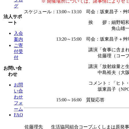
※ 開催場所については、諸事情によりセ
グ
スケジュール：13:00～13:10 司会：坂東昌子・
法人サポ
挨 拶：細野昭和（京都府民生活
ート
角山雄一（京都大学環境安全保健
入会
13:20～15:00 司会：坂東昌子＋艸
案内
ご寄
講演「食事に含まれる放射性物質－
付受
佐藤理（コープふくしま除染ア
付
講演「放射線量と生物影響と法律‐
お問い合
中島裕夫（大阪大学医
わせ
コメント：「ヒト・マウス・ハエ
お問
坂東昌子（NPO法人あいん
い合
わせ
15:00～16:00 質疑応答
フォ
ーム
FAQ
佐藤理先
生活協同組合コープふくしまは原発