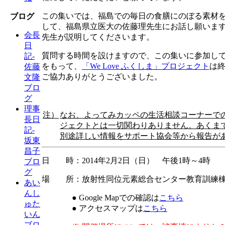
この集いでは、福島での毎日の食膳にのぼる素材
ブログ
して、福島県立医大の佐藤理先生にお話し願いま
会長
先生が説明してくださいます。
日
質問する時間を設けますので、この集いに参加し
記-
をもって、
「We Love ふくしま」プロジェクト
は
佐藤
ご協力ありがとうございました。
文隆
ブロ
グ
理事
注）
なお、よってみカッペの生活相談コーナーで
長日
ジェクトとは一切関わりありません。あくま
記-
別途詳しい情報をサポート協会等から報告が
坂東
昌子
日 時：2014年2月2日（日） 午後1時～4時
ブロ
グ
場 所：放射性同位元素総合センター教育訓練
あい
んし
● Google Mapでの確認は
こちら
ゅた
● アクセスマップは
こちら
いん
ブロ