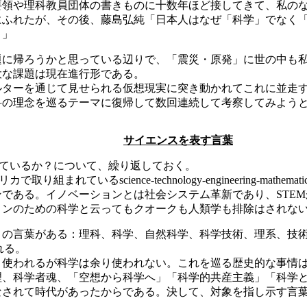
要領や理科教員団体の書きものに十数年ほど接してきて、私の
ふれたが、その後、藤島弘純「日本人はなぜ「科学」でなく「理
。」
題に帰ろうかと思っている辺りで、「震災・原発」に世の中も
大な課題は現在進行形である。
ルターを通じて見せられる仮想現実に突き動かれてこれに並走
科の理念を巡るテーマに復帰して数回連続して考察してみよう
サイエンスを表す言葉
せているか？について、繰り返しておく。
まれているscience-technology-engineering-m
である。イノベーションとは社会システム革新であり、STEM
ョンのための科学と云ってもクオークも人類学も排除はされな
くの言葉がある：理科、科学、自然科学、科学技術、理系、技
れる。
く使われるが科学は余り使われない。これを巡る歴史的な事情
理、科学者魂、「空想から科学へ」「科学的共産主義」「科学
なされて時代があったからである。決して、対象を指し示す言