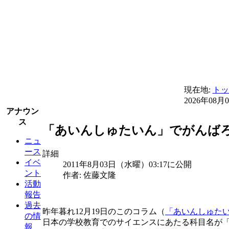
現在地:
トッ
2026年08月
アナウン
ス
「あいんしゅたいん」でがんばろう
ニュ
ース
詳細
イベ
2011年8月03日（水曜）03:17に公開
ント
作者: 佐藤文隆
活動
報告
過去
昨年暮れ12月19日のこのコラム（
「あいんしゅたい
の情
日本の学校教育でのサイエンスにあたる科目名が
報