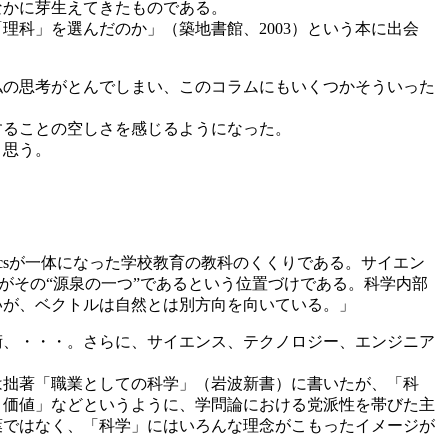
なかに芽生えてきたものである。
科」を選んだのか」（築地書館、2003）という本に出会
私の思考がとんでしまい、このコラムにもいくつかそういった
することの空しさを感じるようになった。
と思う。
athematicsが一体になった学校教育の教科のくくりである。サイエン
がその“源泉の一つ”であるという位置づけである。科学内部
いが、ベクトルは自然とは別方向を向いている。」
術、・・・。さらに、サイエンス、テクノロジー、エンジニア
は拙著「職業としての科学」（岩波新書）に書いたが、「科
と価値」などというように、学問論における党派性を帯びた主
葉ではなく、「科学」にはいろんな理念がこもったイメージが