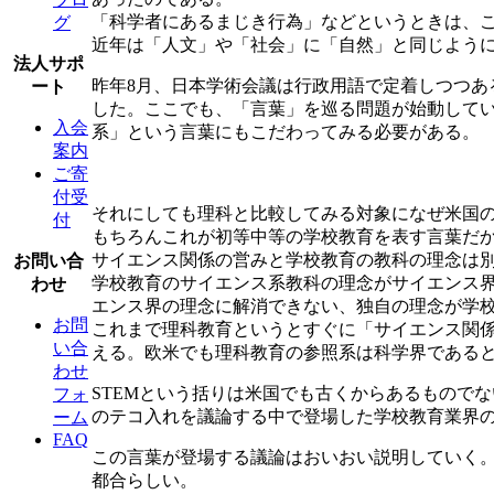
「科学者にあるまじき行為」などというときは、
グ
近年は「人文」や「社会」に「自然」と同じよう
法人サポ
昨年8月、日本学術会議は行政用語で定着しつつ
ート
した。ここでも、「言葉」を巡る問題が始動して
入会
系」という言葉にもこだわってみる必要がある。
案内
ご寄
付受
それにしても理科と比較してみる対象になぜ米国の
付
もちろんこれが初等中等の学校教育を表す言葉だ
サイエンス関係の営みと学校教育の教科の理念は
お問い合
学校教育のサイエンス系教科の理念がサイエンス
わせ
エンス界の理念に解消できない、独自の理念が学
お問
これまで理科教育というとすぐに「サイエンス関
い合
える。欧米でも理科教育の参照系は科学界である
わせ
STEMという括りは米国でも古くからあるもので
フォ
のテコ入れを議論する中で登場した学校教育業界
ーム
FAQ
この言葉が登場する議論はおいおい説明していく。science
都合らしい。