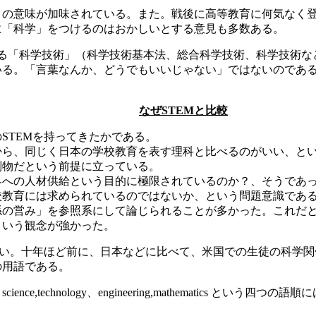
この意味が加味されている。また。戦後に高等教育に何気なく
に「科学」をつけるのはおかしいとする意見も多数ある。
ある「科学技術」（科学技術基本法、総合科学技術、科学技術な
いる。「言葉なんか、どうでもいいじゃない」ではないのであ
なぜSTEMと比較
STEMを持ってきたかである。
から、同じく日本の学校教育を表す理科と比べるのがいい、と
別物だという前提に立っている。
界への人材供給という目的に極限されているのか？、そうであ
校教育には求められているのではないか、という問題意識であ
係の営み」を参照系にして論じられることが多かった。これだ
という観念が強かった。
ない。十年ほど前に、日本などに比べて、米国での生徒の科学
の用語である。
,technology、engineering,mathematics 