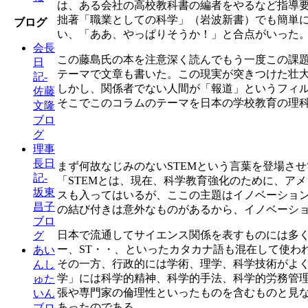
は、ある会社の高校教科書の編者をやるなど指導
拙著「職業としての科学」（岩波新書）でも簡単に
ブログ
い、「ああ、やっぱりそうか！」と合点がいった
会長
この藤島氏の本を注意深く読んでもう一度この課
日
テーマで文章も書いた。この現実が突きつけた壮
記-
しかし、関係者でない人間が「報道」というフィ
佐藤
そこでこのコラムのテーマを日本の学校教育の理
文隆
ブロ
グ
理事
長日
まず何故なじみのないSTEMという言葉を登場さ
記-
「STEMとは、現在、科学教育強化のために、アメリカで取り組
坂東
スも入ってはいるが、ここの主題はイノベーション
昌子
の結び付きは意外なものがあるから、イノベーシ
ブロ
日本で流通してサイエンス関係を表すものには多
グ
ー、ST・・、といったカタカナ語も混在して使わ
あい
その一方、行政的には学術、理学、科学技術がよ
んし
学」には科学的精神、科学的手法、科学的労務管
ゅた
張や専門家の倫理性といったものを含むものと見
いん
あったのである。
ブロ