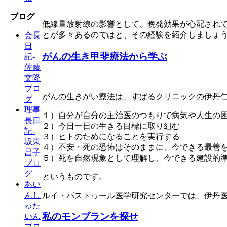
ブログ
低線量放射線の影響として、晩発効果が心配され
とが多々あるのではと、その経験を紹介しましょ
会長
日
がんの生き甲斐療法から学ぶ
記-
佐藤
文隆
ブロ
がんの生きがい療法は、すばるクリニックの伊丹
グ
理事
１）自分が自分の主治医のつもりで病気や人生の
長日
２）今日一日の生きる目標に取り組む
記-
３）ヒトのためになることを実行する
坂東
４）不安・死の恐怖はそのままに、今できる最善
昌子
５）死を自然現象として理解し、今できる建設的
ブロ
グ
というものです。
あい
んし
ルイ・パストゥール医学研究センターでは、伊丹医
ゅた
私のモンブランを探せ
いん
ブロ