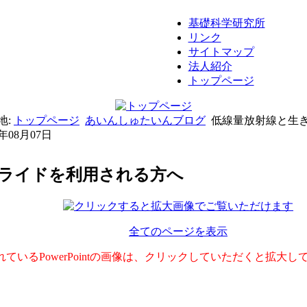
基礎科学研究所
リンク
サイトマップ
法人紹介
トップページ
地:
トップページ
あいんしゅたいんブログ
低線量放射線と生
6年08月07日
スライドを利用される方へ
全てのページを表示
れているPowerPointの画像は、クリックしていただくと拡大