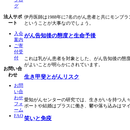
グ
法人サポ
伊丹医師は1988年に7名のがん患者と共にモン
ート
ということが大事なのでしょう。
入会
がん告知後の態度と生命予後
案内
ご寄
付受
付
これは乳がん患者を対象とした、がん告知後の態
がよいことが明らかにされています。
お問い合
わせ
生き甲斐とがんリスク
お問
い合
わせ
愛知がんセンターの研究では、生きがいを持つ人
フォ
ポートや結婚はプラスに働き、鬱や落ち込みはマ
ーム
FAQ
笑いと免疫