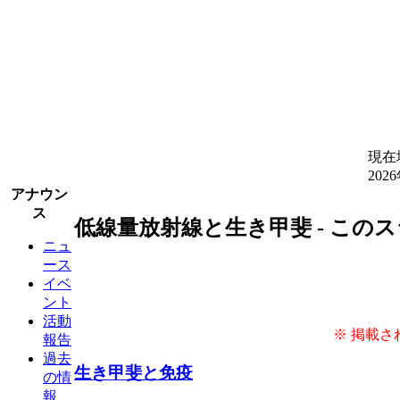
現在
202
アナウン
ス
低線量放射線と生き甲斐 - この
ニュ
ース
イベ
ント
活動
※ 掲載さ
報告
過去
生き甲斐と免疫
の情
報