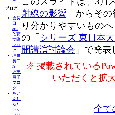
このスライドは、3月
ブログ
射線の影響
」からその
会長
り分かりやすいものへ
日
記-
佐藤
の「
シリーズ 東日本大
文隆
ブロ
開講演討論会
」で発表
グ
理事
長日
※ 掲載されているPow
記-
坂東
いただくと拡
昌子
ブロ
グ
あい
んし
ゅた
全て
いん
ブロ