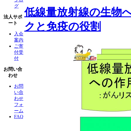
グ
低線量放射線の生物
法人サポ
クと免疫の役割
ート
入会
案内
ご寄
付受
付
お問い合
わせ
お問
い合
わせ
フォ
ーム
FAQ