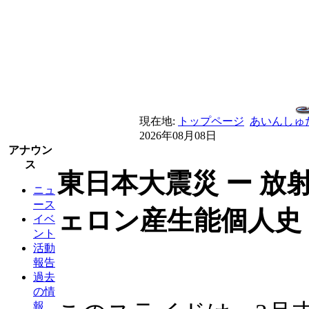
現在地:
トップページ
あいんしゅ
2026年08月08日
アナウン
ス
東日本大震災 ー 放
ニュ
ース
ェロン産生能個人史
イベ
ント
活動
報告
過去
の情
報