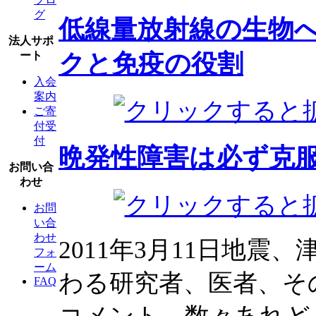
グ
低線量放射線の生物
法人サポ
クと免疫の役割
ート
入会
案内
ご寄
付受
付
晩発性障害は必ず克
お問い合
わせ
お問
い合
わせ
2011年3月11日地
フォ
ーム
わる研究者、医者、そ
FAQ