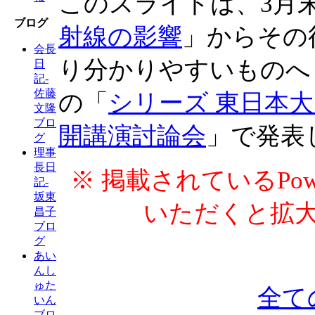
このスライドは、3月
ブログ
射線の影響
」からその
会長
り分かりやすいものへ
日
記-
佐藤
の「
シリーズ 東日本大
文隆
ブロ
開講演討論会
」で発表
グ
理事
長日
※ 掲載されているPow
記-
坂東
いただくと拡
昌子
ブロ
グ
あい
んし
ゅた
全て
いん
ブロ