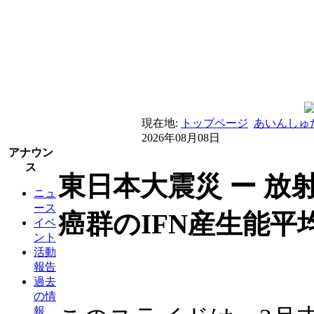
現在地:
トップページ
あいんしゅ
2026年08月08日
アナウン
ス
東日本大震災 ー 放
ニュ
ース
癌群のIFN産生能平
イベ
ント
活動
報告
過去
の情
報