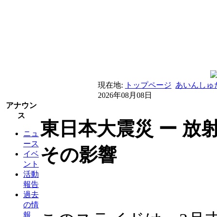
現在地:
トップページ
あいんしゅ
2026年08月08日
アナウン
ス
東日本大震災 ー 放
ニュ
ース
その影響
イベ
ント
活動
報告
過去
の情
報