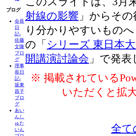
このスライドは、3月
ブログ
射線の影響
」からその
会長
り分かりやすいものへ
日
記-
佐藤
の「
シリーズ 東日本大
文隆
ブロ
開講演討論会
」で発表
グ
理事
長日
※ 掲載されているPow
記-
坂東
いただくと拡
昌子
ブロ
グ
あい
んし
ゅた
全て
いん
ブロ