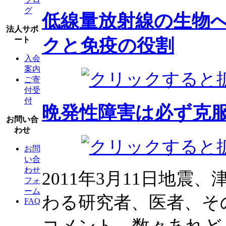
グ
低線量放射線の生物
法人サポ
クと免疫の役割
ート
入会
案内
ご寄
付受
付
晩発性障害は必ず克
お問い合
わせ
お問
い合
わせ
2011年3月11日地
フォ
ーム
わる研究者、医者、そ
FAQ