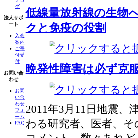
グ
低線量放射線の生物
法人サポ
クと免疫の役割
ート
入会
案内
ご寄
付受
付
晩発性障害は必ず克
お問い合
わせ
お問
い合
わせ
2011年3月11日地
フォ
ーム
わる研究者、医者、そ
FAQ