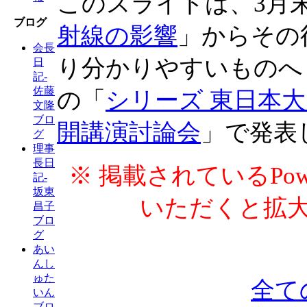
このスライドは、3月
ブログ
射線の影響
」からその
会長
り分かりやすいものへ
日
記-
佐藤
の「
シリーズ 東日本大
文隆
ブロ
開講演討論会
」で発表
グ
理事
長日
※ 掲載されているPow
記-
坂東
いただくと拡
昌子
ブロ
グ
あい
んし
ゅた
全て
いん
ブロ