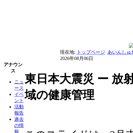
現在地:
トップページ
あいんしゅ
2026年08月06日
アナウン
ス
東日本大震災 ー 放
ニュ
ース
域の健康管理
イベ
ント
活動
報告
過去
の情
報