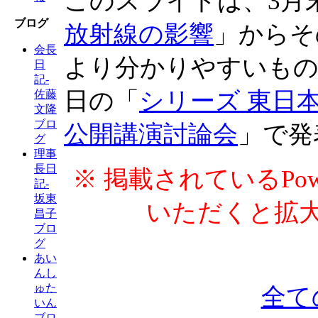
このスライドは、3月
ブログ
放射線の影響
」からそ
会長
より分かりやすいもの
日
記-
日の「
シリーズ 東日本
佐藤
文隆
ブロ
公開講演討論会
」で発
グ
理事
長日
※ 掲載されているPow
記-
坂東
いただくと拡
昌子
ブロ
グ
あい
んし
ゅた
全て
いん
ブロ