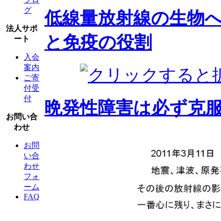
グ
低線量放射線の生物
法人サポ
と免疫の役割
ート
入会
案内
ご寄
付受
付
晩発性障害は必ず克
お問い合
わせ
お問
い合
わせ
フォ
ーム
FAQ