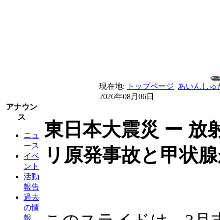
現在地:
トップページ
あいんしゅ
2026年08月06日
アナウン
ス
東日本大震災 ー 放
ニュ
ース
リ原発事故と甲状腺
イベ
ント
活動
報告
過去
の情
報