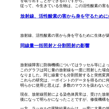
を取り出すことができるのですから。
従って、今生きている生物は、この活性酸素の害
放射線、活性酸素の害から身を守るために
放射線、活性酸素の害から身を守るために生体が
同線量一括照射と分割照射の影響
放射線障害に防御機構についてはラッセル等によ
このグラフは同じ量の放射線を一度に照射した場合
なりました。同じ線量でも分割照射すると突然変
これらの研究は、一ポイントのデータを得るのに
明らかに使用と思えば、多数のマウスを扱わない
現在、放射線照射による染色体異常は、受けた放
後になって明らかになったことですが、修復機構
一方、ラッセルの実験結果からは、一度に大量の放