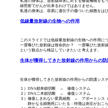
私達の身体は、放射線障害に対する修復機構をも
線照射でがんが出来るわけではありません。
私達の身体は、容易に遺伝子の傷ついた細胞をは
低線量放射線の生物への作用
このスライドでは低線量放射線の生物への作用に
一度曝びた放射線は致命的か？ 一度曝びた放射
という観点から検証していきたいと考えます。
生体が獲得してきた放射線の作用からの防
生体が獲得してきた放射線の作用からの防護シス
１）DNA鎖単鎖切断 → 修復システム
２）DNA二本鎖切断 → 修復システム
３）修復しきれない変異細胞 → アポートシス（apop
静かなる細胞死にいたる：特徴は炎症がおこ