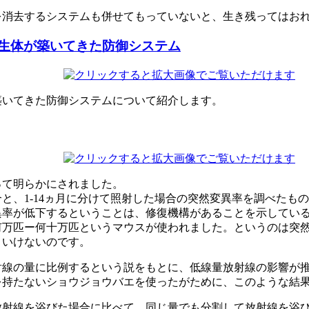
を消去するシステムも併せてもっていないと、生き残ってはお
生体が築いてきた防御システム
築いてきた防御システムについて紹介します。
って明らかにされました。
と、1-14ヵ月に分けて照射した場合の突然変異率を調べたもの
異率が低下するということは、修復機構があることを示してい
何万匹ー何十万匹というマウスが使われました。というのは突
といけないのです。
射線の量に比例するという説をもとに、低線量放射線の影響が
を持たないショウジョウバエを使ったがために、このような結
射線を浴びた場合に比べて、同じ量でも分割して放射線を浴び