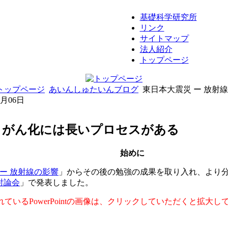
基礎科学研究所
リンク
サイトマップ
法人紹介
トップページ
トップページ
あいんしゅたいんブログ
東日本大震災 ー 放射
8月06日
 - がん化には長いプロセスがある
始めに
ー 放射線の影響
」からその後の勉強の成果を取り入れ、より分
討論会
」で発表しました。
れているPowerPointの画像は、クリックしていただくと拡大