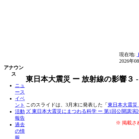
現在地:
2026年0
アナウン
ス
東日本大震災 ー 放射線の影響３
ニュ
ース
イベ
このスライドは、3月末に発表した「
東日本大震災 
ント
ズ 東日本大震災にまつわる科学 ー 第1回公開講演
活動
報告
※ 掲載さ
過去
の情
報