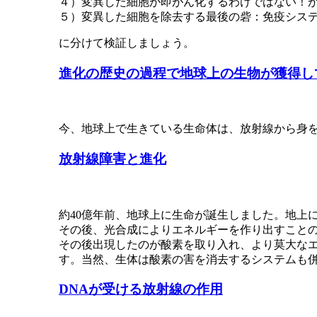
４）変異した細胞が即がん化するわけではない！
５）変異した細胞を除去する最後の砦：免疫シス
に分けて検証しましょう。
進化の歴史の過程で地球上の生物が獲得し
今、地球上で生きている生命体は、放射線から身
放射線障害と進化
約40億年前、地球上に生命が誕生しました。地上
その後、光合成によりエネルギーを作り出すこと
その後出現したのが酸素を取り入れ、より莫大な
す。当然、生体は酸素の害を消去するシステムも
DNAが受ける放射線の作用