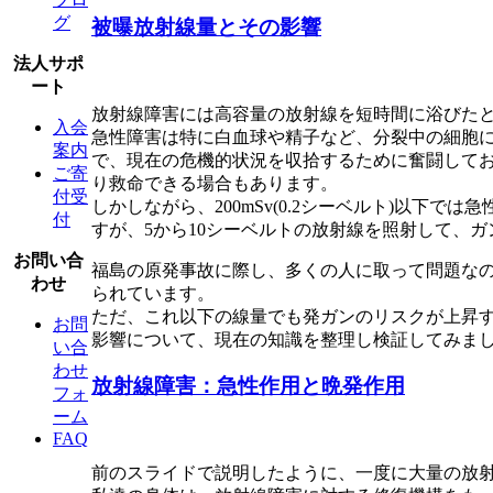
グ
被曝放射線量とその影響
法人サポ
ート
放射線障害には高容量の放射線を短時間に浴びた
入会
急性障害は特に白血球や精子など、分裂中の細胞
案内
で、現在の危機的状況を収拾するために奮闘して
ご寄
り救命できる場合もあります。
付受
しかしながら、200mSv(0.2シーベルト)以
付
すが、5から10シーベルトの放射線を照射して、
お問い合
福島の原発事故に際し、多くの人に取って問題なの
わせ
られています。
ただ、これ以下の線量でも発ガンのリスクが上昇
お問
影響について、現在の知識を整理し検証してみま
い合
わせ
放射線障害：急性作用と晩発作用
フォ
ーム
FAQ
前のスライドで説明したように、一度に大量の放