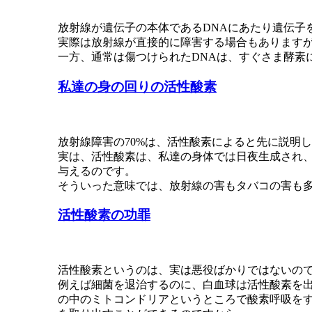
放射線が遺伝子の本体であるDNAにあたり遺伝子
実際は放射線が直接的に障害する場合もありますが
一方、通常は傷つけられたDNAは、すぐさま酵素
私達の身の回りの活性酸素
放射線障害の70%は、活性酸素によると先に説明
実は、活性酸素は、私達の身体では日夜生成され、
与えるのです。
そういった意味では、放射線の害もタバコの害も
活性酸素の功罪
活性酸素というのは、実は悪役ばかりではないの
例えば細菌を退治するのに、白血球は活性酸素を
の中のミトコンドリアというところで酸素呼吸をす