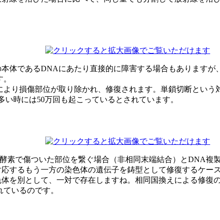
本体であるDNAにあたり直接的に障害する場合もありますが
す。
により損傷部位が取り除かれ、修復されます。単鎖切断という対
多い時には50万回も起こっているとされています。
復酵素で傷ついた部位を繋ぐ場合（非相同末端結合）とDNA複製
対応するもう一方の染色体の遺伝子を鋳型として修復するケー
色体を別として、一対で存在しますね。相同国換えによる修復
れているのです。