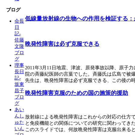
ブログ
低線量放射線の生物への作用を検証する：
会長
日
記-
佐藤
晩発性障害は必ず克服できる
文隆
ブロ
グ
理事
2011年3月11日地震、津波、原発事故以降、
長日
院の斉藤紀医師の言葉でした。斉藤氏は広島で被
記-
先生は、晩発性障害は必ず克服できる、この後の
坂東
昌子
晩発性障害克服のための国の施策的援助
ブロ
グ
あい
んし
放射線による晩発性障害はこれからの対応の仕方
ゅた
と免疫機能との関係についての研究に関わってき
いん
このスライドでは、何故晩発性障害は克服出来る
ブロ