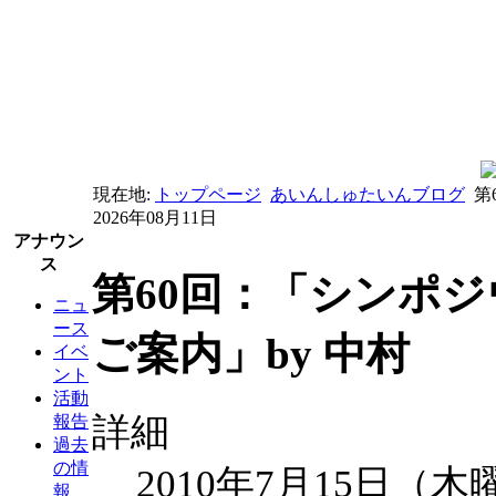
現在地:
トップページ
あいんしゅたいんブログ
第
2026年08月11日
アナウン
ス
第60回：「シンポ
ニュ
ース
ご案内」by 中村
イベ
ント
活動
詳細
報告
過去
の情
2010年7月15日（木
報