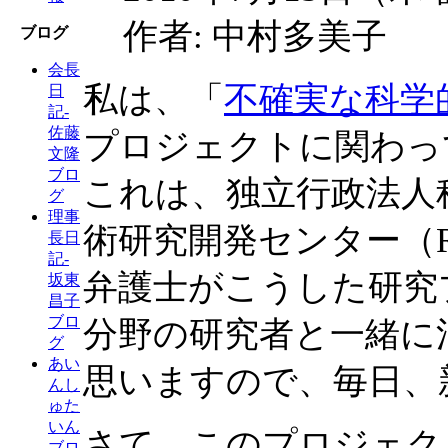
作者: 中村多美子
ブログ
会長
私は、「
不確実な科学
日
記-
佐藤
プロジェクトに関わっ
文隆
ブロ
これは、独立行政法人科
グ
理事
術研究開発センター（R
長日
記-
弁護士がこうした研究
坂東
昌子
ブロ
分野の研究者と一緒に
グ
あい
思いますので、毎日、
んし
ゅた
いん
さて、このプロジェクト
ブロ