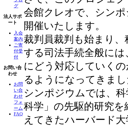
グ
会館クレオで、シンポ
法人サポ
ート
開催いたします。
入会
裁判員裁判も始まり、
案内
ご寄
する司法手続全般には
付受
付
にどう対応していくの
お問い合
わせ
るようになってきまし
お問
シンポジウムでは、科
い合
わせ
フォ
科学」の先駆的研究を
ーム
FAQ
えてきたハーバード大学教授 