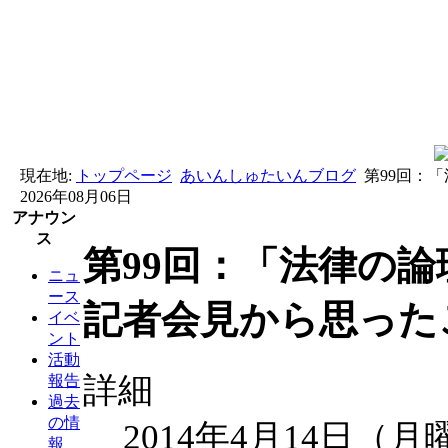
現在地:
トップページ
あいんしゅたいんブログ
第99回：
2026年08月06日
アナウン
ス
第99回：「法律の
ニュ
ース
記者会見から思ったこ
イベ
ント
活動
詳細
報告
過去
の情
2014年4月14日（月
報