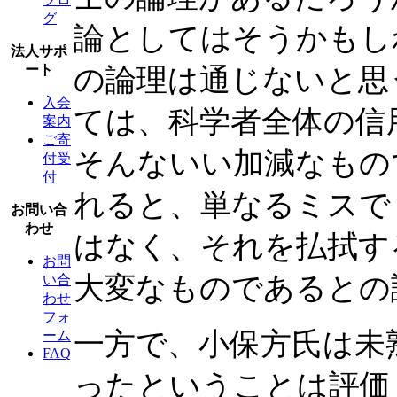
グ
論としてはそうかもし
法人サポ
ート
の論理は通じないと思
入会
ては、科学者全体の信
案内
ご寄
そんないい加減なもの
付受
付
れると、単なるミスで
お問い合
わせ
はなく、それを払拭す
お問
大変なものであるとの
い合
わせ
フォ
一方で、小保方氏は未
ーム
FAQ
ったということは評価