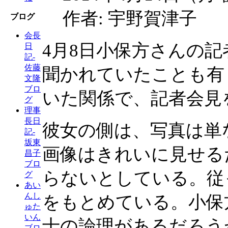
作者: 宇野賀津子
ブログ
会長
4月8日小保方さんの
日
記-
佐藤
聞かれていたことも有
文隆
ブロ
いた関係で、記者会見
グ
理事
長日
彼女の側は、写真は単
記-
坂東
画像はきれいに見せる
昌子
ブロ
らないとしている。従
グ
あい
んし
をもとめている。小保
ゅた
いん
士の論理があるだろう
ブロ