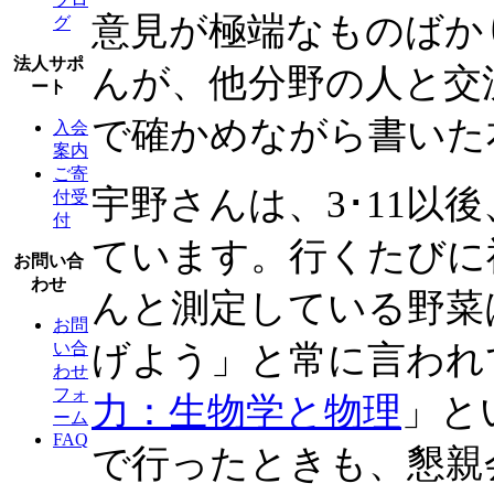
意見が極端なものばか
グ
法人サポ
んが、他分野の人と交
ート
で確かめながら書いた
入会
案内
ご寄
宇野さんは、3･11以
付受
付
ています。行くたびに
お問い合
わせ
んと測定している野菜
お問
げよう」と常に言われ
い合
わせ
フォ
力：生物学と物理
」と
ーム
FAQ
で行ったときも、懇親