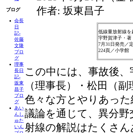
作者: 坂東昌子
ブログ
会長
日
低線量放射線を
記-
宇野賀津子・著
佐藤
7月31日発売／
文隆
224頁／小学館
ブロ
グ
理事
この中には、事故後、
長日
記-
（理事長）・松田（副
坂東
昌子
ブロ
色々な方とやりあった
グ
あい
議論を通じて、異分野
んし
ゅた
射線の解説はたくさん
いん
ブロ