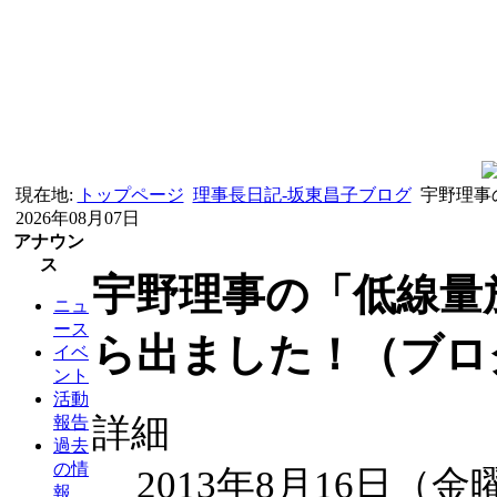
現在地:
トップページ
理事長日記-坂東昌子ブログ
宇野理事
2026年08月07日
アナウン
ス
宇野理事の「低線量
ニュ
ース
ら出ました！（ブログ
イベ
ント
活動
詳細
報告
過去
の情
2013年8月16日（金
報