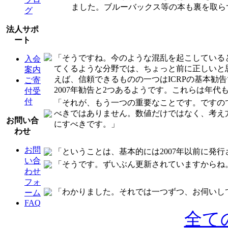
ました。ブルーバックス等の本も裏を取ら
グ
法人サポ
ート
「そうですね。今のような混乱を起こしている
入会
てくるような分野では、ちょっと前に正しいと
案内
えば、信頼できるものの一つはICRPの基本勧
ご寄
2007年勧告と2つあるようです。これらは年
付受
付
「それが、もう一つの重要なことです。ですの
べきではありません。数値だけではなく、考え方
お問い合
にすべきです。」
わせ
お問
「ということは、基本的には2007年以前に発
い合
「そうです。ずいぶん更新されていますからね
わせ
フォ
「わかりました。それでは一つずつ、お伺いし
ーム
FAQ
全て