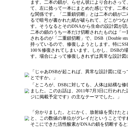
ます。二本の鎖が、らせん状により合わさって
て、左に捻って一本にまとめた感じです。二本
な関係です。「二重鎖切断」とは二本の鎖が二
るで暗号が書かれた紙が破られて、どこがつな
す。そうなるとそのDNAから生命の設計図が
二本の鎖のうち一本だけ切断されたものは「一重鎖切断」
されるのが「二重鎖切断」で、DSB（Double s
持っているので、修復しようとします。特にS
100％修復されてしまいます。しかし、DSB
す。場合によって修復しきれずは異常な設計図
「じゃあDSBが起これば、異常な設計図に従
とですか。」
「ところが、DSBに対しても、人体は結構な修
ました。このお話は、2011年7月3日に行われ
ジに掲載予定です）の主なテーマでした。」
「分かりました。とにかく、放射線を受けたと
と、この数値の単位がグレイだということです
そこにできた活性酸素がDNAの鎖を切断する