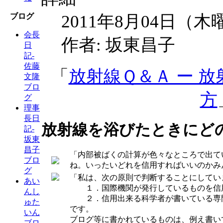
2011年8月04日（木
ブログ
会長
作者: 坂東昌子
日
記-
佐藤
「
放射線Ｑ＆Ａ ー 
文隆
ブロ
方
グ
理事
長日
放射線を浴びたときにど
記-
坂東
昌子
「内部被ばくの計算が色々なところで出て
ブロ
ね。いったいどれを信用すればいいのかみ
グ
「私は、次の原則で判断することにしてい
あい
１．国際機関が発行しているものを信
んし
２．信用出来る科学者が書いている専
ゅた
です。
いん
ブログ等に書かれているものは、例え書い
ブロ