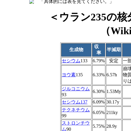
「具体的には表を見てください。」
＜ウラン235の
（Wik
収
生成物
半減期
率
セシウム
133
6.79%
安定
一
崩
ヨウ素
135
6.33%
6.57h
物質
りは
ジルコニウム
6.30%
1.53My
93
セシウム137
6.09%
30.17y
テクネチウム
6.05%
211ky
99
ストロンチウ
5.75%
28.9y
ム
90