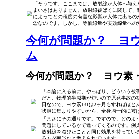
「そうです。ここまでは、放射線が人体へ与え
まいさはありません。放射線被ばくに関して、
によってどの程度の有害な影響が人体に出るの
念なのです。しかし、等価線量や実効線量への
今何が問題か？ ヨ
ム
今何が問題か？ ヨウ素
「本論に入る前に、やっぱり、どういう被害
だと、物理的半減期が短いので原発事故の
日なので、ヨウ素131は2ヶ月もすればほ
状腺に集まりやすいから、全身均一的に被
「まさにその通りです。ですので、どのよ
問題にしているかで違ってくるのです。例え
放射線を浴びたことと同じ効果を持ってい
る方が適当だと考えられています。」