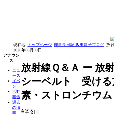
現在地:
トップページ
理事長日記-坂東昌子ブログ
放射
2026年08月09日
アナウン
ス
放射線Ｑ＆Ａ ー 放
ニュ
ース
シーベルト 受ける方
イベ
ント
活動
素・ストロンチウム
報告
過去
の情
詳細
報