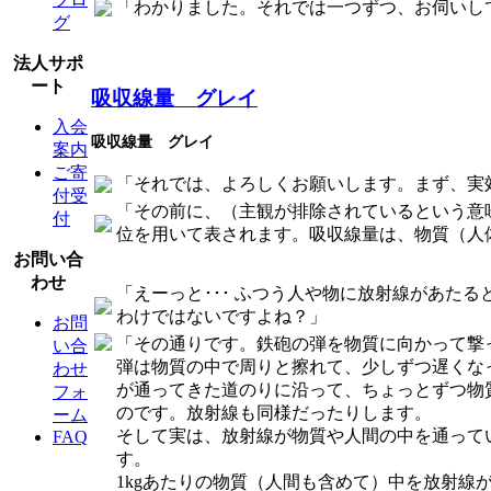
「わかりました。それでは一つずつ、お伺いし
グ
法人サポ
ート
吸収線量 グレイ
入会
吸収線量 グレイ
案内
ご寄
「それでは、よろしくお願いします。まず、実
付受
「その前に、（主観が排除されているという意
付
位を用いて表されます。吸収線量は、物質（人
お問い合
わせ
「えーっと･･･ ふつう人や物に放射線があた
わけではないですよね？」
お問
「その通りです。鉄砲の弾を物質に向かって撃
い合
弾は物質の中で周りと擦れて、少しずつ遅くな
わせ
が通ってきた道のりに沿って、ちょっとずつ物
フォ
のです。放射線も同様だったりします。
ーム
そして実は、放射線が物質や人間の中を通って
FAQ
す。
1kgあたりの物質（人間も含めて）中を放射