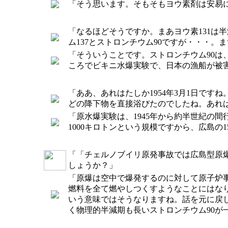
「そう思います。そもそもヨウ素剤は安易
「なるほどそうですか。まあヨウ素131は
ム137とストロンチウム90ですが・・・
「そういうことです。ストロンチウム90は
ころでビキニ水爆実験で、日本の漁船が被
「ああ、あれはたしか1954年3月1日で
どの降下物を直接浴びたのでしたね。あれ
「原水爆実験は、1945年から約半世紀の
1000キロトンという規模ですから、広島の
「「チェルノブイリ原発事故では広島型原爆
しょうか？」
「原爆は空中で爆発するのに対して原子炉
燃料を全て燃やしつくすようなことにはな
いう意味ではそうなりますね。話を元に戻
く物理的半減期も長いストロンチウム90が