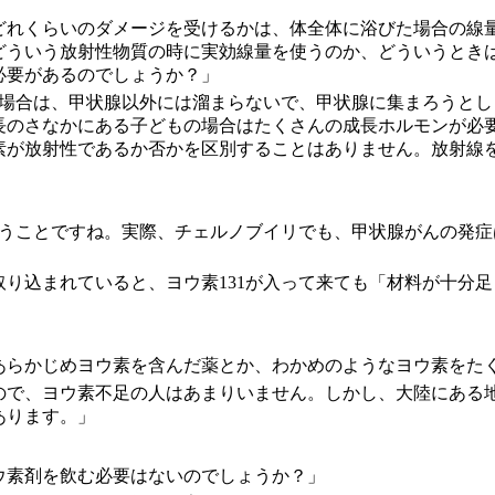
どれくらいのダメージを受けるかは、体全体に浴びた場合の線
どういう放射性物質の時に実効線量を使うのか、どういうとき
必要があるのでしょうか？」
の場合は、甲状腺以外には溜まらないで、甲状腺に集まろうと
長のさなかにある子どもの場合はたくさんの成長ホルモンが必
素が放射性であるか否かを区別することはありません。放射線
いうことですね。実際、チェルノブイリでも、甲状腺がんの発
り込まれていると、ヨウ素131が入って来ても「材料が十分
」
あらかじめヨウ素を含んだ薬とか、わかめのようなヨウ素をた
ので、ヨウ素不足の人はあまりいません。しかし、大陸にある
あります。」
ウ素剤を飲む必要はないのでしょうか？」