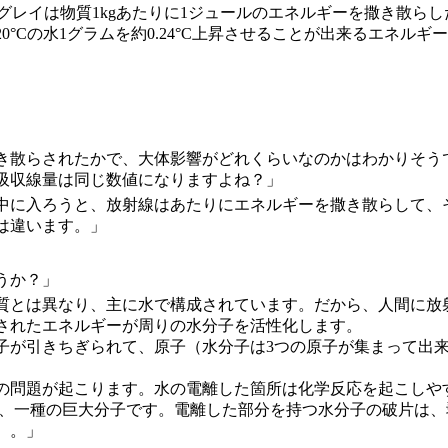
1グレイは物質1kgあたりに1ジュールのエネルギーを撒き散ら
0°Cの水1グラムを約0.24°C上昇させることが出来るエネルギ
き散らされたかで、大体影響がどれくらいなのかはわかりそう
吸収線量は同じ数値になりますよね？」
中に入ろうと、放射線はあたりにエネルギーを撒き散らして、
は違います。」
うか？」
質とは異なり、主に水で構成されています。だから、人間に放
されたエネルギーが周りの水分子を活性化します。
子が引きちぎられて、原子（水分子は3つの原子が集まって出
。
の問題が起こります。水の電離した箇所は化学反応を起こしや
で、一種の巨大分子です。電離した部分を持つ水分子の破片は、
）。」