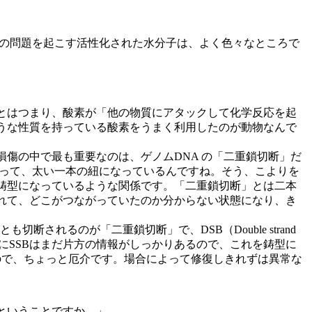
その問題を起こす活性化された水分子は、よく色々なところで
とはつまり、酸素が「他の物質にアタックして化学反応を起
うな性質を持っている酸素をうまく利用したのが動物なんで
傷の中で最も重要なのは、ゲノムDNA の「二重鎖切断」だ
さって、太い一本の紐になっているんですね。そう、こよりを
鋳型になっているような関係です。「二重鎖切断」とは二本
れて、どこがつながっていたのか分からない状態になり、き
も切断されるのが「二重鎖切断」で、DSB（Double strand
特にSSBはまだ片方の情報がしっかりあるので、これを鋳型に
態ので、ちょっと厄介です。場合によって修復しきれずは異常な
ということですか。」