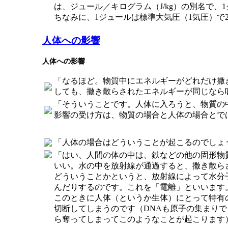
は、ジュール／キログラム（J/kg）の別名で、
ちなみに、1ジュールは標準大気圧（1気圧）で2
人体への影響
人体への影響
「なるほど。物質中にエネルギーがどれだけ撒
しても、撒き散らされたエネルギーが同じなら
「そういうことです。人体に入ろうと、物質の
影響の受け方は、物質の場合と人体の場合とで
「人体の場合はどういうことが起こるのでしょ
「はい、人間の体の中は、鉄などの他の固形物
いい。水の中を放射線が通過すると、撒き散ら
どういうことかというと、放射線によって水分
んだりするのです。これを「電離」といいます
このときに人体（というか生体）にとって特有
切断してしまうのです（DNAも原子の集まり
ら奪ってしまってこのようなことが起こります