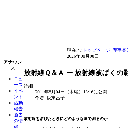
現在地:
トップページ
理事長
2026年08月08日
アナウン
ス
放射線Ｑ＆Ａ ー 放射線被ばくの影
ニュ
ース
詳細
イベ
2011年8月04日（木曜）13:16に公開
ント
作者: 坂東昌子
活動
報告
過去
放射線を浴びたときにどのような量で測るのか
の情
報