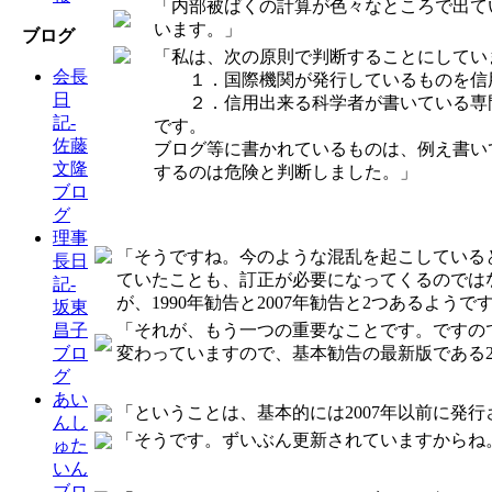
「内部被ばくの計算が色々なところで出て
います。」
ブログ
「私は、次の原則で判断することにしてい
会長
１．国際機関が発行しているものを信
日
２．信用出来る科学者が書いている専
記-
です。
佐藤
ブログ等に書かれているものは、例え書い
文隆
するのは危険と判断しました。」
ブロ
グ
理事
「そうですね。今のような混乱を起こしている
長日
ていたことも、訂正が必要になってくるのでは
記-
が、1990年勧告と2007年勧告と2つある
坂東
「それが、もう一つの重要なことです。ですの
昌子
変わっていますので、基本勧告の最新版である2
ブロ
グ
あい
「ということは、基本的には2007年以前に発
んし
「そうです。ずいぶん更新されていますからね
ゅた
いん
ブロ