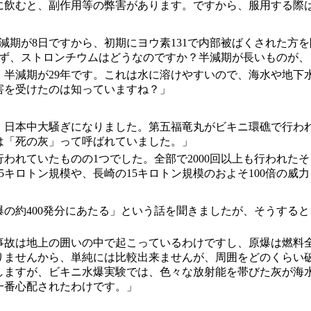
に飲むと、副作用等の弊害があります。ですから、服用する際
半減期が8日ですから、初期にヨウ素131で内部被ばくされた
。まず、ストロンチウムはどうなのですか？半減期が長いものが
、半減期が29年です。これは水に溶けやすいので、海水や地
害を受けたのは知っていますね？」
すね。日本中大騒ぎになりました。第五福竜丸がビキニ環礁で行
は「死の灰」って呼ばれていました。」
間行われていたものの1つでした。全部で2000回以上も行われ
15キロトン規模や、長崎の15キロトン規模のおよそ100倍の威
の約400発分にあたる」という話を聞きましたが、そうする
事故は地上の囲いの中で起こっているわけですし、原爆は燃料
りませんから、単純には比較出来ませんが、周囲をどのくらい
しますが、ビキニ水爆実験では、色々な放射能を帯びた灰が海
一番心配されたわけです。」