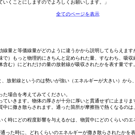
ていくことにしますのでよろしくお願いします。」
全てのページを表示
効線量と等価線量がどのように違うかから説明してもらえます
味で）もっと物理的にきちんと定められた量、すなわち、吸収
体含む）にどれだけの量の放射線が吸収されたかを表す量です
ると、放射線というのは勢いが強い（エネルギーが大きい）か
った場合を考えてみてください。
っていきます。物体の厚さが十分に厚いと貫通せずに止まりま
質中に撒き散らされます。通った箇所が摩擦熱で熱くなるのは
いく時にどの程度影響を与えるかは、物質中にどのくらいのエ
線が通った時に、どれくらいのエネルギーが撒き散らされたかを