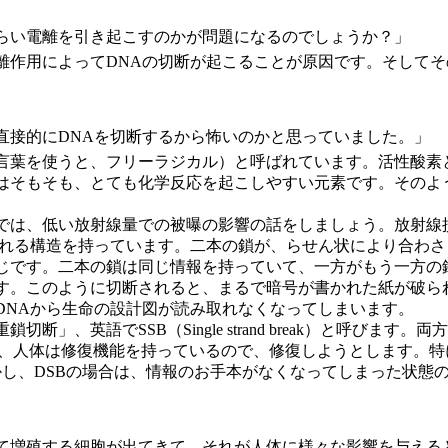
らい電離を引き起こすのかが問題になるのでしょうか？」
離作用によってDNAの切断が起こることが原因です。そして
直接的にDNAを切断するから怖いのかと思っていました。」
言葉を使うと、フリーラジカル）と呼ばれています。活性酸素
はそもそも、とても化学反応を起こしやすい元素です。そのよ
では、低い放射線量での被曝の影響の話をしましょう。放射線損
ばれる構造を持っています。二本の鎖が、らせん状により合わ
じです。二本の鎖は同じ情報を持っていて、一方がもう一方の
す。このように切断されると、まるで暗号が書かれた紙が破ら
DNAから生命の設計図が読み取れなくなってしまいます。
英語でSSB（Single strand break）と呼びます。両方と
ても、人体は修復機能を持っているので、修復しようとします。
かし、DSBの場合は、情報のお手本がなくなってしまった状
って増殖する細胞が出てきて、それが人体に様々な影響を与える