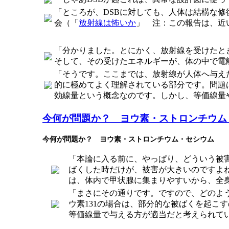
「ところが、DSBに対しても、人体は結構な修
会（「
放射線は怖いか
」 注：この報告は、近
「分かりました。とにかく、放射線を受けたと
そして、その受けたエネルギーが、体の中で電
「そうです。ここまでは、放射線が人体へ与え
的に極めてよく理解されている部分です。問題
効線量という概念なのです。しかし、等価線量
今何が問題か？ ヨウ素・ストロンチウム
今何が問題か？ ヨウ素・ストロンチウム・セシウム
「本論に入る前に、やっぱり、どういう被害
ばくした時だけが、被害が大きいのですよね
は、体内で甲状腺に集まりやすいから、全
「まさにその通りです。ですので、どのよ
ウ素131の場合は、部分的な被ばくを起こ
等価線量で与える方が適当だと考えられて