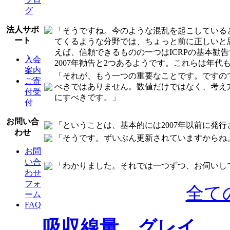
グ
法人サポ
「そうですね。今のような混乱を起こしている
ート
てくるような分野では、ちょっと前に正しいと
えば、信頼できるものの一つはICRPの基本勧
入会
2007年勧告と2つあるようです。これらは年
案内
「それが、もう一つの重要なことです。ですの
ご寄
べきではありません。数値だけではなく、考え方
付受
にすべきです。」
付
お問い合
「ということは、基本的には2007年以前に発
わせ
「そうです。ずいぶん更新されていますからね
お問
い合
「わかりました。それでは一つずつ、お伺いし
わせ
フォ
全て
ーム
FAQ
吸収線量 グレイ