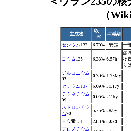
＜ウラン235の
（Wik
収
生成物
半減期
率
セシウム
133
6.79%
安定
一
崩
ヨウ素
135
6.33%
6.57h
物質
りは
ジルコニウム
6.30%
1.53My
93
セシウム137
6.09%
30.17y
テクネチウム
6.05%
211ky
99
ストロンチウ
5.75%
28.9y
ム
90
ヨウ素131
2.83%
8.02d
プロメチウム