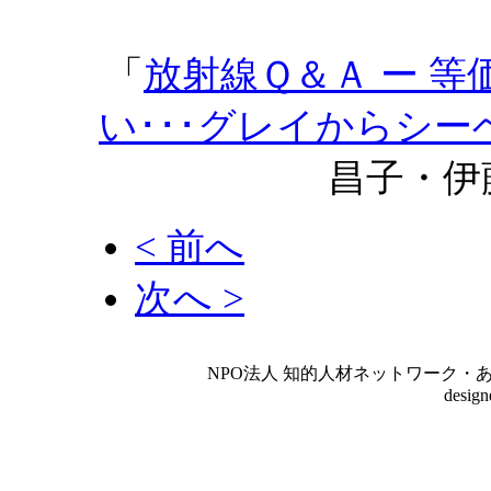
「
放射線Ｑ＆Ａ ー 
い･･･グレイからシー
昌子・伊
< 前へ
次へ >
NPO法人 知的人材ネットワーク・あいんしゅたいん
desig