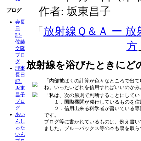
作者: 坂東昌子
ブログ
会長
「
放射線Ｑ＆Ａ ー 
日
記-
佐藤
方
文隆
ブロ
グ
放射線を浴びたときにど
理事
長日
「内部被ばくの計算が色々なところで出て
記-
ね。いったいどれを信用すればいいのかみ
坂東
昌子
「私は、次の原則で判断することにしてい
ブロ
１．国際機関が発行しているものを信
グ
２．信用出来る科学者が書いている専
あい
です。
んし
ブログ等に書かれているものは、例え書い
ゅた
ました。ブルーバックス等の本も裏を取ら
いん
ブロ