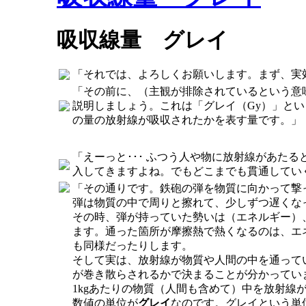
吸収線量 グレイ
「それでは、よろしくお願いします。まず、実
「その前に、（主観が排除されているという意
説明しましょう。これは「グレイ（Gy）」と
の量の放射線が吸収されたかを表す量です。」
「えーっと･･･ ふつう人や物に放射線があた
入してきますよね。でもどこまでも貫通してい
「その通りです。鉄砲の弾を物質に向かって撃
弾は物質の中で周りと擦れて、少しずつ遅くな
その時、弾が持っていた勢いは（エネルギー）
ます。通った箇所が摩擦熱で熱くなるのは、エ
も同様だったりします。
そして実は、放射線が物質や人間の中を通って
が巻き散らされるかで決まることが分かってい
1kgあたりの物質（人間も含めて）中を放射
数値の単位が
グレイ
なのです。グレイという単位