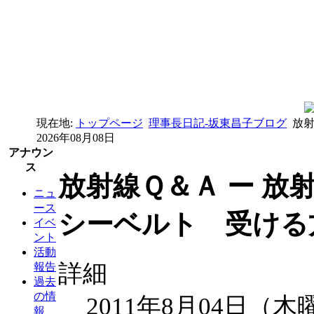
現在地:
トップページ
理事長日記-坂東昌子ブログ
放射
2026年08月08日
アナウン
ス
放射線Ｑ＆Ａ ー 放
ニュ
ース
シーベルト 受ける
イベ
ント
活動
詳細
報告
過去
の情
2011年8月04日（木
報