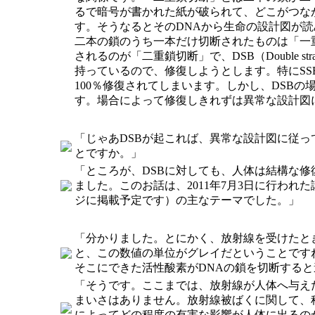
るで暗号が書かれた紙が破られて、どこがつな
す。そうなるとそのDNAから生命の設計図が
二本の鎖のうち一本だけ切断されたものは「一重鎖切断」
されるのが「二重鎖切断」で、DSB（Double s
持っているので、修復しようとします。特にS
100％修復されてしまいます。しかし、DSB
す。場合によって修復しきれずは異常な設計図
「じゃあDSBが起これば、異常な設計図に従
とですか。」
「ところが、DSBに対しても、人体は結構な修
ました。このお話は、2011年7月3日に行われ
ジに掲載予定です）の主なテーマでした。」
「分かりました。とにかく、放射線を受けたと
と、この数値の単位がグレイだということです
そこにできた活性酸素がDNAの鎖を切断する
「そうです。ここまでは、放射線が人体へ与え
まいさはありません。放射線被ばくに関して、
によってどの程度の有害な影響が人体に出るの