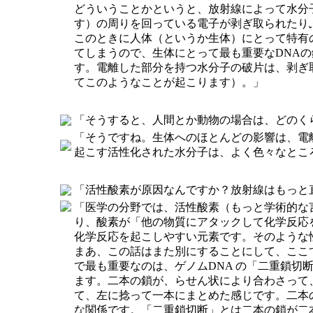
どういうことかというと、放射線によって水分
す）の周りを回っている電子が剥ぎ取られたり
このときに人体（というか生体）にとって特有
てしまうので、生体にとって最も重要なDNA
す。電離した部分を持つ水分子の破片は、剥ぎ
てこのようなことが起こります）。」
「そうすると、人間とか動物の場合は、どのく
「そうですね。生体へのほとんどの影響は、電
起こす活性化された水分子は、よく色々なとこ
「活性酸素が原因なんですか？放射線はもっと
「医学の分野では、活性酸素（もっと学術的な
り、酸素が「他の物質にアタックして化学反応
化学反応を起こしやすい元素です。そのような
まあ、この話はまた別にすることにして、ここ
で最も重要なのは、ゲノムDNA の「二重鎖切
ます。二本の鎖が、らせん状により合わさって
て、左に捻って一本にまとめた感じです。二本
な関係です。「二重鎖切断」とは二本の鎖が二